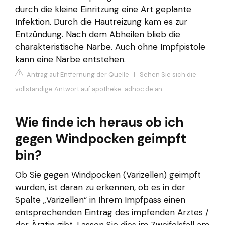
durch die kleine Einritzung eine Art geplante
Infektion. Durch die Hautreizung kam es zur
Entzündung. Nach dem Abheilen blieb die
charakteristische Narbe. Auch ohne Impfpistole
kann eine Narbe entstehen.
Antrag auf Entfernung der Quelle
|
Sehen Sie sich die
vollständige Antwort auf apotheke-adhoc.de an
Wie finde ich heraus ob ich
gegen Windpocken geimpft
bin?
Ob Sie gegen Windpocken (Varizellen) geimpft
wurden, ist daran zu erkennen, ob es in der
Spalte „Varizellen“ in Ihrem Impfpass einen
entsprechenden Eintrag des impfenden Arztes /
der Ärztin gibt. Lassen Sie dies im Zweifelsfall am