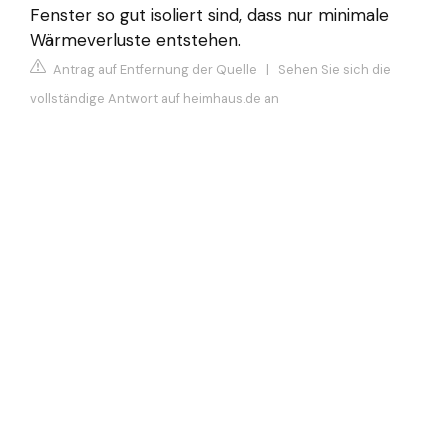
Fenster so gut isoliert sind, dass nur minimale
Wärmeverluste entstehen.
Antrag auf Entfernung der Quelle
|
Sehen Sie sich die
vollständige Antwort auf heimhaus.de an