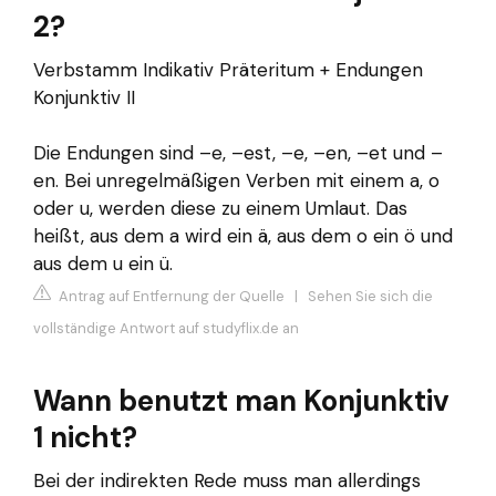
2?
Verbstamm Indikativ Präteritum + Endungen
Konjunktiv II
Die Endungen sind –e, –est, –e, –en, –et und –
en. Bei unregelmäßigen Verben mit einem a, o
oder u, werden diese zu einem Umlaut. Das
heißt, aus dem a wird ein ä, aus dem o ein ö und
aus dem u ein ü.
Antrag auf Entfernung der Quelle
|
Sehen Sie sich die
vollständige Antwort auf studyflix.de an
Wann benutzt man Konjunktiv
1 nicht?
Bei der indirekten Rede muss man allerdings