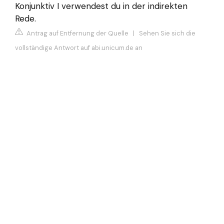
Konjunktiv I verwendest du in der indirekten
Rede.
Antrag auf Entfernung der Quelle
|
Sehen Sie sich die
vollständige Antwort auf abi.unicum.de an