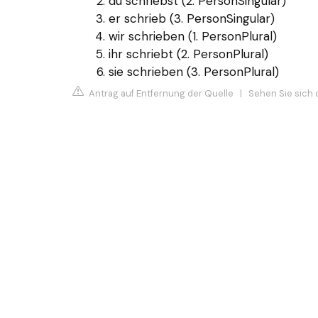
du schriebst (2. PersonSingular)
er schrieb (3. PersonSingular)
wir schrieben (1. PersonPlural)
ihr schriebt (2. PersonPlural)
sie schrieben (3. PersonPlural)
Antrag auf Entfernung der Quelle
|
Sehen Sie sich 