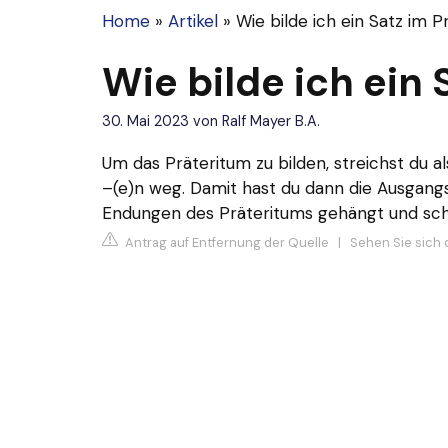
Home
»
Artikel
»
Wie bilde ich ein Satz im 
Wie bilde ich ein
30. Mai 2023
von
Ralf Mayer B.A.
Um das Präteritum zu bilden, streichst du al
–(e)n weg. Damit hast du dann die Ausgang
Endungen des Präteritums gehängt und scho
Antrag auf Entfernung der Quelle
|
Sehen Sie sich 