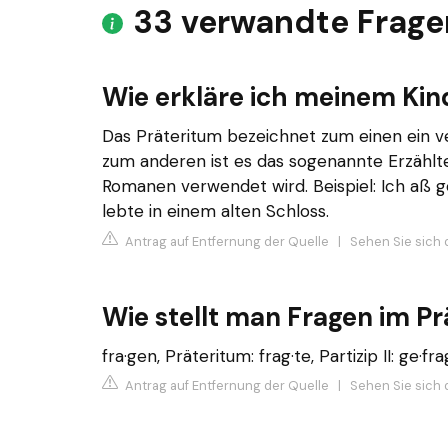
33 verwandte Frage
Wie erkläre ich meinem Kin
Das Präteritum bezeichnet zum einen ein
zum anderen ist es das sogenannte Erzählt
Romanen verwendet wird. Beispiel: Ich aß ge
lebte in einem alten Schloss.
Antrag auf Entfernung der Quelle
|
Sehen Sie sich 
Wie stellt man Fragen im P
fra·gen, Präteritum: frag·te, Partizip II: ge·fra
Antrag auf Entfernung der Quelle
|
Sehen Sie sich d