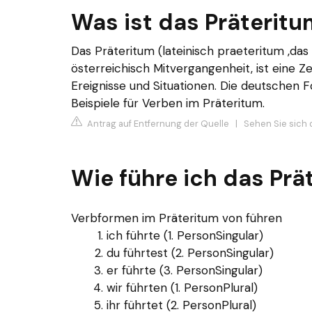
Was ist das Präteritu
Das Präteritum (lateinisch praeteritum ‚da
österreichisch Mitvergangenheit, ist eine 
Ereignisse und Situationen. Die deutschen Fo
Beispiele für Verben im Präteritum.
Antrag auf Entfernung der Quelle
|
Sehen Sie sich d
Wie führe ich das Prä
Verbformen im Präteritum von führen
ich führte (1. PersonSingular)
du führtest (2. PersonSingular)
er führte (3. PersonSingular)
wir führten (1. PersonPlural)
ihr führtet (2. PersonPlural)