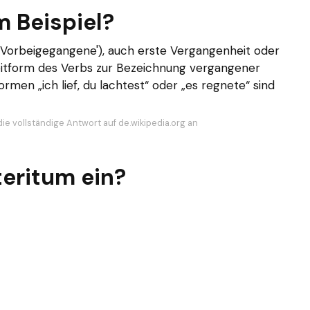
m Beispiel?
s Vorbeigegangene'), auch erste Vergangenheit oder
Zeitform des Verbs zur Bezeichnung vergangener
rmen „ich lief, du lachtest“ oder „es regnete“ sind
ie vollständige Antwort auf de.wikipedia.org an
teritum ein?