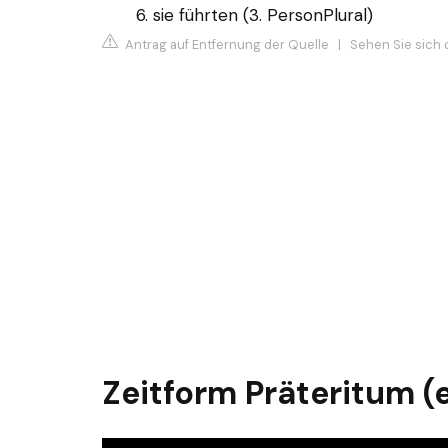
sie führten (3. PersonPlural)
Antrag auf Entfernung der Quelle
|
Sehen Sie sich 
Zeitform Präteritum (