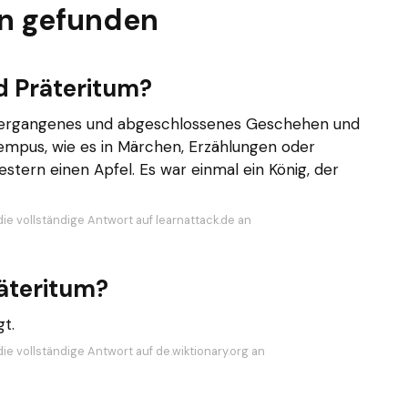
n gefunden
d Präteritum?
 vergangenes und abgeschlossenes Geschehen und
empus, wie es in Märchen, Erzählungen oder
stern einen Apfel. Es war einmal ein König, der
die vollständige Antwort auf learnattack.de an
räteritum?
gt.
ie vollständige Antwort auf de.wiktionary.org an