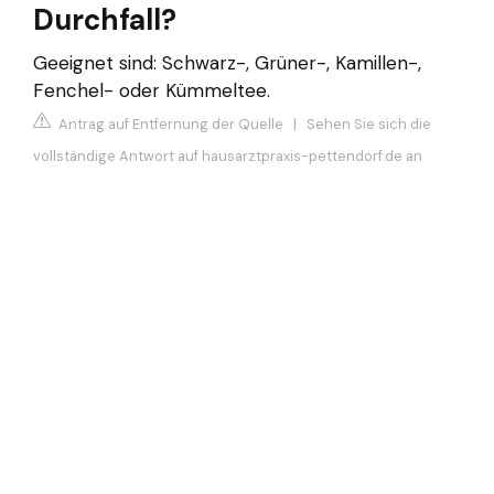
Durchfall?
Geeignet sind: Schwarz-, Grüner-, Kamillen-,
Fenchel- oder Kümmeltee.
Antrag auf Entfernung der Quelle
|
Sehen Sie sich die
vollständige Antwort auf hausarztpraxis-pettendorf.de an