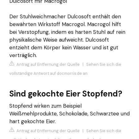
Dulcosoft mir Macrogol
Der Stuhlweichmacher Dulcosoft enthält den
bewährten Wirkstoff Macrogol. Macrogol hilft
bei Verstopfung, indem es harten Stuhl auf rein
physikalische Weise aufweicht. Dulcosoft
entzieht dem Körper kein Wasser und ist gut
verträglich.
Antrag auf Entfernung der Quelle
|
Sehen Sie sich die
vollständige Antwort auf docmorris.de an
Sind gekochte Eier Stopfend?
Stopfend wirken zum Beispiel
Weißmehlprodukte, Schokolade, Schwarztee und
hart gekochte Eier.
Antrag auf Entfernung der Quelle
|
Sehen Sie sich die