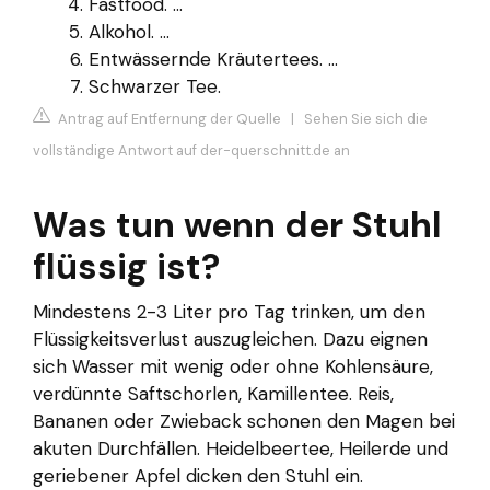
Fastfood. ...
Alkohol. ...
Entwässernde Kräutertees. ...
Schwarzer Tee.
Antrag auf Entfernung der Quelle
|
Sehen Sie sich die
vollständige Antwort auf der-querschnitt.de an
Was tun wenn der Stuhl
flüssig ist?
Mindestens 2-3 Liter pro Tag trinken, um den
Flüssigkeitsverlust auszugleichen. Dazu eignen
sich Wasser mit wenig oder ohne Kohlensäure,
verdünnte Saftschorlen, Kamillentee. Reis,
Bananen oder Zwieback schonen den Magen bei
akuten Durchfällen. Heidelbeertee, Heilerde und
geriebener Apfel dicken den Stuhl ein.