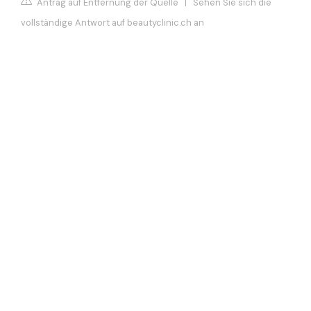
Antrag auf Entfernung der Quelle
|
Sehen Sie sich die
vollständige Antwort auf beautyclinic.ch an