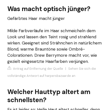
Was macht optisch jünger?
Gefärbtes Haar macht jünger
Milde Farbverläufe im Haar schmeicheln dem
Look und lassen den Teint rosig und strahlend
wirken. Geeignet sind Strähnchen in natürlichem
Blond, warme Brauntöne sowie Ombré-
Colorationen. Drew Berrymore macht vor, wie
gezielt eingesetzte Haarfarben verjüngen.
Antrag auf Entfernung der Quelle
|
Sehen Sie sich die
vollständige Antwort auf harpersbazaar.de an
Welcher Hauttyp altert am
schnellsten?
Es ist leider so: Helle Haut altert schneller, denn