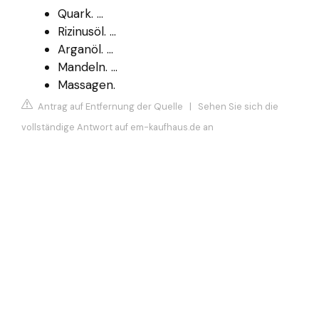
Quark. ...
Rizinusöl. ...
Arganöl. ...
Mandeln. ...
Massagen.
Antrag auf Entfernung der Quelle
|
Sehen Sie sich die
vollständige Antwort auf em-kaufhaus.de an