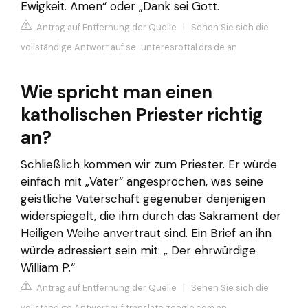
Ewigkeit. Amen“ oder „Dank sei Gott.
Antrag auf Entfernung der Quelle
|
Sehen Sie sich die
vollständige Antwort auf se-unteresrottal.drs.de an
Wie spricht man einen
katholischen Priester richtig
an?
Schließlich kommen wir zum Priester. Er würde
einfach mit „Vater“ angesprochen, was seine
geistliche Vaterschaft gegenüber denjenigen
widerspiegelt, die ihm durch das Sakrament der
Heiligen Weihe anvertraut sind. Ein Brief an ihn
würde adressiert sein mit: „ Der ehrwürdige
William P.“
Antrag auf Entfernung der Quelle
|
Sehen Sie sich die
vollständige Antwort auf translate.google.com an