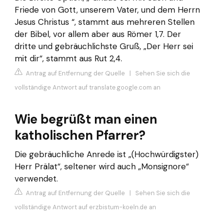
Friede von Gott, unserem Vater, und dem Herrn
Jesus Christus “, stammt aus mehreren Stellen
der Bibel, vor allem aber aus Römer 1,7. Der
dritte und gebräuchlichste Gruß, „Der Herr sei
mit dir“, stammt aus Rut 2,4.
Antrag auf Entfernung der Quelle
|
Sehen Sie sich die
vollständige Antwort auf translate.google.com an
Wie begrüßt man einen
katholischen Pfarrer?
Die gebräuchliche Anrede ist „(Hochwürdigster)
Herr Prälat“, seltener wird auch „Monsignore“
verwendet.
Antrag auf Entfernung der Quelle
|
Sehen Sie sich die
vollständige Antwort auf erzbistum-koeln.de an