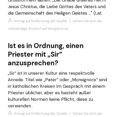
Grussformeln lauten: „Die Gnade unseres Herrn
Jesus Christus, die Liebe Gottes des Vaters und
die Gemeinschaft des Heiligen Geistes ..." (Lat.
Antrag auf Entfernung der Quelle
|
Sehen Sie sich die
vollständige Antwort auf liturgie.ch an
Ist es in Ordnung, einen
Priester mit „Sir“
anzusprechen?
„Sir“ ist in unserer Kultur eine respektvolle
Anrede. Titel wie „Pater“ oder „Monsignore“ sind
in katholischen Kreisen im Gespräch mit einem
Priester üblicher, aber es besteht außer
kulturellen Normen keine Pflicht, diese zu
verwenden .
Antrag auf Entfernung der Quelle
|
Sehen Sie sich die