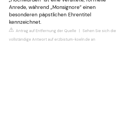
Anrede, während „Monsignore“ einen
besonderen päpstlichen Ehrentitel
kennzeichnet.
Antrag auf Entfernung der Quelle
|
Sehen Sie sich die
vollständige Antwort auf erzbistum-koeln.de an