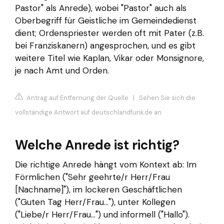
Pastor" als Anrede), wobei "Pastor" auch als
Oberbegriff für Geistliche im Gemeindedienst
dient; Ordenspriester werden oft mit Pater (z.B.
bei Franziskanern) angesprochen, und es gibt
weitere Titel wie Kaplan, Vikar oder Monsignore,
je nach Amt und Orden.
Antrag auf Entfernung der Quelle
|
Sehen Sie sich die
vollständige Antwort auf deutschlandfunk.de an
Welche Anrede ist richtig?
Die richtige Anrede hängt vom Kontext ab: Im
Förmlichen ("Sehr geehrte/r Herr/Frau
[Nachname]"), im lockeren Geschäftlichen
("Guten Tag Herr/Frau..."), unter Kollegen
("Liebe/r Herr/Frau...") und informell ("Hallo").