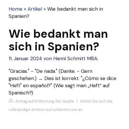
Home
»
Artikel
»
Wie bedankt man sich in
Spanien?
Wie bedankt man
sich in Spanien?
11. Januar 2024
von
Hanni Schmitt MBA.
"Gracias." - "De nada." (Danke. - Gern
geschehen.) → Dies ist korrekt. "¿Cómo se dice
"Heft" en español?" (Wie sagt man „Heft“ auf
Spanisch?)
Antrag auf Entfernung der Quelle
|
Sehen Sie sich die
vollständige Antwort auf sofatutor.com an