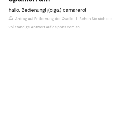
hallo, Bedienung! ¡(oiga,) camarero!
Antrag auf Entfernung der Quelle
|
Sehen Sie sich die
vollständige Antwort auf de.pons.com an