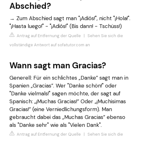
Abschied?
→ Zum Abschied sagt man "¡Adiós!", nicht "¡Hola!".
"¡Hasta luego!" - "¡Adiós!" (Bis dann! - Tschüss!)
Antrag auf Entfernung der Quelle
|
Sehen Sie sich die
vollständige Antwort auf sofatutor.com an
Wann sagt man Gracias?
Generell: Für ein schlichtes „Danke” sagt man in
Spanien „Gracias”. Wer "Danke schön!" oder
"Danke vielmals!" sagen möchte, der sagt auf
Spanisch: „¡Muchas Gracias!” Oder „¡Muchisimas
Gracias!” (eine Verniedlichungsform). Man
gebraucht dabei das „Muchas Gracias” ebenso
als "Danke sehr" wie als "Vielen Dank".
Antrag auf Entfernung der Quelle
|
Sehen Sie sich die