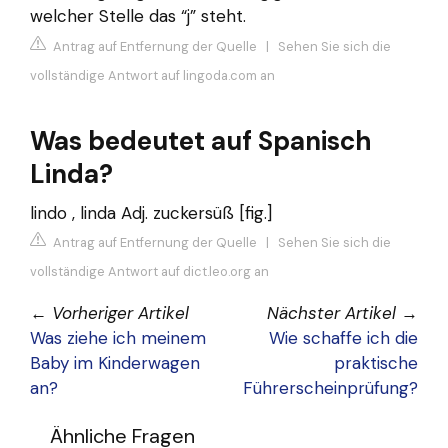
welcher Stelle das “j” steht.
Antrag auf Entfernung der Quelle
|
Sehen Sie sich die
vollständige Antwort auf lingoda.com an
Was bedeutet auf Spanisch
Linda?
lindo , linda Adj. zuckersüß [fig.]
Antrag auf Entfernung der Quelle
|
Sehen Sie sich die
vollständige Antwort auf dict.leo.org an
←
Vorheriger Artikel
Nächster Artikel
→
Was ziehe ich meinem
Wie schaffe ich die
Baby im Kinderwagen
praktische
an?
Führerscheinprüfung?
Ähnliche Fragen