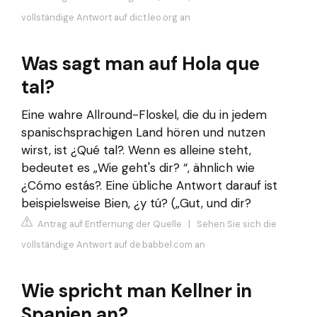
vollständige Antwort auf dict.leo.org an
Was sagt man auf Hola que
tal?
Eine wahre Allround-Floskel, die du in jedem
spanischsprachigen Land hören und nutzen
wirst, ist ¿Qué tal?. Wenn es alleine steht,
bedeutet es „Wie geht's dir? “, ähnlich wie
¿Cómo estás?. Eine übliche Antwort darauf ist
beispielsweise Bien, ¿y tú? („Gut, und dir?
Antrag auf Entfernung der Quelle
|
Sehen Sie sich die
vollständige Antwort auf de.babbel.com an
Wie spricht man Kellner in
Spanien an?