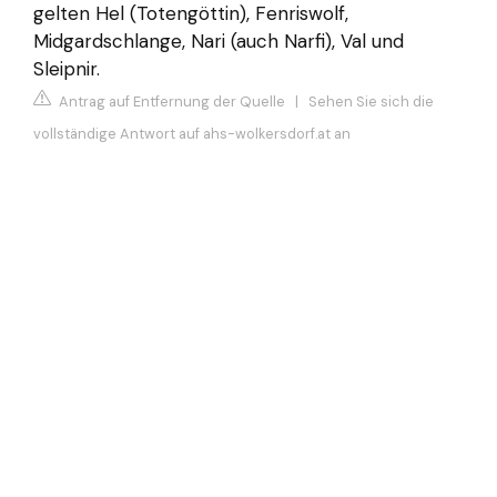
gelten Hel (Totengöttin), Fenriswolf,
Midgardschlange, Nari (auch Narfi), Val und
Sleipnir.
Antrag auf Entfernung der Quelle
|
Sehen Sie sich die
vollständige Antwort auf ahs-wolkersdorf.at an