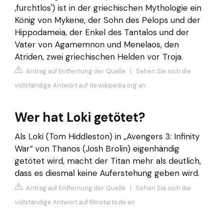
‚furchtlos') ist in der griechischen Mythologie ein
König von Mykene, der Sohn des Pelops und der
Hippodameia, der Enkel des Tantalos und der
Vater von Agamemnon und Menelaos, den
Atriden, zwei griechischen Helden vor Troja.
Antrag auf Entfernung der Quelle
|
Sehen Sie sich die
vollständige Antwort auf de.wikipedia.org an
Wer hat Loki getötet?
Als Loki (Tom Hiddleston) in „Avengers 3: Infinity
War“ von Thanos (Josh Brolin) eigenhändig
getötet wird, macht der Titan mehr als deutlich,
dass es diesmal keine Auferstehung geben wird.
Antrag auf Entfernung der Quelle
|
Sehen Sie sich die
vollständige Antwort auf filmstarts.de an