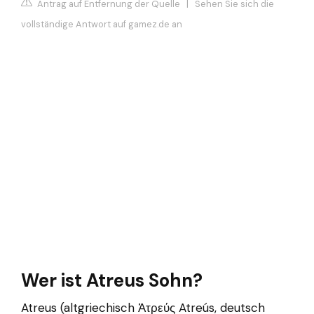
Antrag auf Entfernung der Quelle
|
Sehen Sie sich die
vollständige Antwort auf gamez.de an
Wer ist Atreus Sohn?
Atreus (altgriechisch Ἀτρεύς Atreús, deutsch