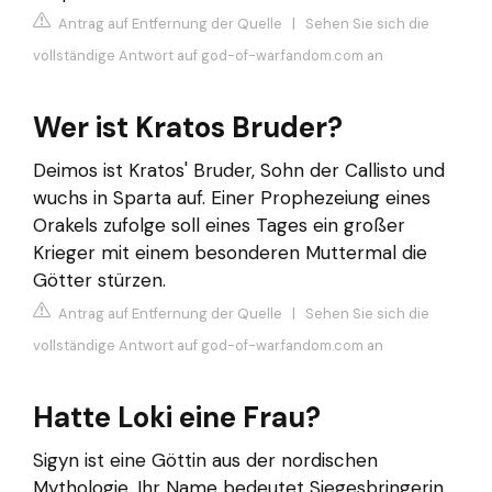
Antrag auf Entfernung der Quelle
|
Sehen Sie sich die
vollständige Antwort auf god-of-war.fandom.com an
Wer ist Kratos Bruder?
Deimos ist Kratos' Bruder, Sohn der Callisto und
wuchs in Sparta auf. Einer Prophezeiung eines
Orakels zufolge soll eines Tages ein großer
Krieger mit einem besonderen Muttermal die
Götter stürzen.
Antrag auf Entfernung der Quelle
|
Sehen Sie sich die
vollständige Antwort auf god-of-war.fandom.com an
Hatte Loki eine Frau?
Sigyn ist eine Göttin aus der nordischen
Mythologie. Ihr Name bedeutet Siegesbringerin.