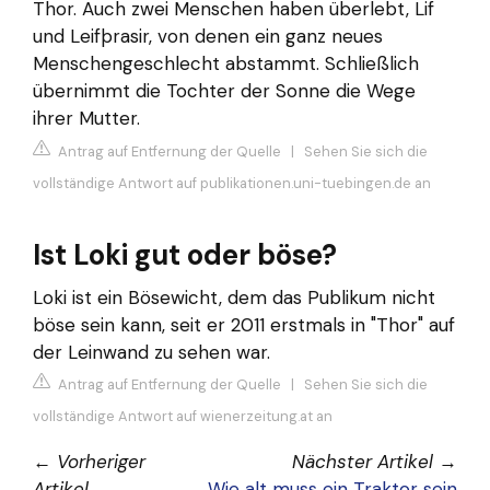
Thor. Auch zwei Menschen haben überlebt, Lif
und Leifþrasir, von denen ein ganz neues
Menschengeschlecht abstammt. Schließlich
übernimmt die Tochter der Sonne die Wege
ihrer Mutter.
Antrag auf Entfernung der Quelle
|
Sehen Sie sich die
vollständige Antwort auf publikationen.uni-tuebingen.de an
Ist Loki gut oder böse?
Loki ist ein Bösewicht, dem das Publikum nicht
böse sein kann, seit er 2011 erstmals in "Thor" auf
der Leinwand zu sehen war.
Antrag auf Entfernung der Quelle
|
Sehen Sie sich die
vollständige Antwort auf wienerzeitung.at an
←
Vorheriger
Nächster Artikel
→
Artikel
Wie alt muss ein Traktor sein