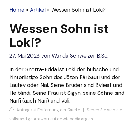
Home
»
Artikel
»
Wessen Sohn ist Loki?
Wessen Sohn ist
Loki?
27. Mai 2023
von
Wanda Schweizer B.Sc.
In der Snorra-Edda ist Loki der hübsche und
hinterlistige Sohn des Jöten Fárbauti und der
Laufey oder Nal. Seine Brüder sind Býleist und
Helblindi. Seine Frau ist Sigyn, seine Söhne sind
Narfi (auch Nari) und Vali.
Antrag auf Entfernung der Quelle
|
Sehen Sie sich die
vollständige Antwort auf de.wikipedia.org an