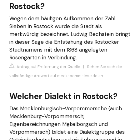
Rostock?
Wegen dem häufigen Aufkommen der Zahl
Sieben in Rostock wurde die Stadt als
merkwürdig bezeichnet. Ludwig Bechstein bringt
in dieser Sage die Entstehung des Rostocker
Stadtnamens mit dem 1868 angelegten
Rosengarten in Verbindung.
Antrag auf Entfernung der Quelle
|
Sehen Sie sich die
vollständige Antwort auf meck-pomm-lese.de an
Welcher Dialekt in Rostock?
Das Mecklenburgisch-Vorpommersche (auch
Mecklenburg-Vorpommersch;
Eigenbezeichnungen Mękelborgsch und
Vörpommersch) bildet eine Dialektgruppe des
Ostniederdeutschen und wird überwiegend in