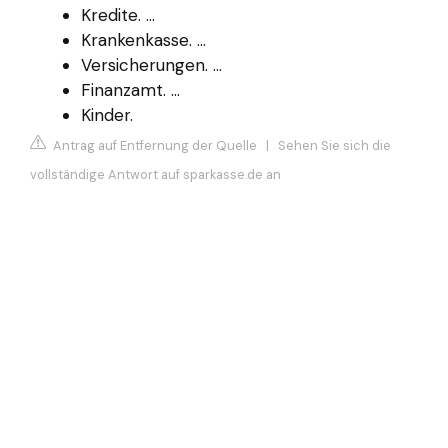
Kredite. ...
Krankenkasse. ...
Versicherungen. ...
Finanzamt. ...
Kinder.
Antrag auf Entfernung der Quelle
|
Sehen Sie sich die
vollständige Antwort auf sparkasse.de an