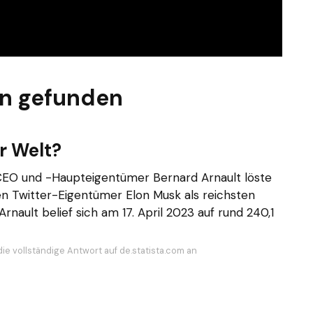
en gefunden
r Welt?
EO und -Haupteigentümer Bernard Arnault löste
en Twitter-Eigentümer Elon Musk als reichsten
ault belief sich am 17. April 2023 auf rund 240,1
die vollständige Antwort auf de.statista.com an