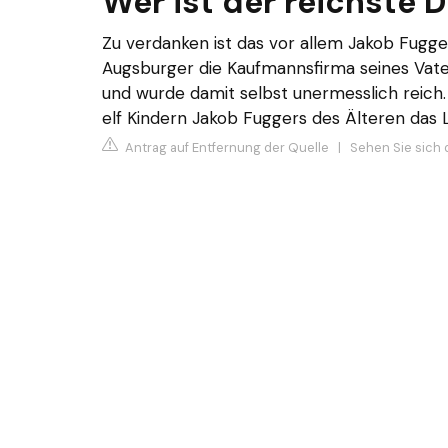
Wer ist der reichste D
Zu verdanken ist das vor allem Jakob Fugge
Augsburger die Kaufmannsfirma seines Va
und wurde damit selbst unermesslich reich.
elf Kindern Jakob Fuggers des Älteren das L
Antrag auf Entfernung der Quelle
|
Sehen Sie sich 