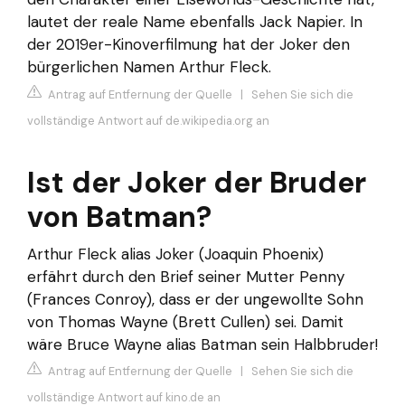
lautet der reale Name ebenfalls Jack Napier. In
der 2019er-Kinoverfilmung hat der Joker den
bürgerlichen Namen Arthur Fleck.
Antrag auf Entfernung der Quelle
|
Sehen Sie sich die
vollständige Antwort auf de.wikipedia.org an
Ist der Joker der Bruder
von Batman?
Arthur Fleck alias Joker (Joaquin Phoenix)
erfährt durch den Brief seiner Mutter Penny
(Frances Conroy), dass er der ungewollte Sohn
von Thomas Wayne (Brett Cullen) sei. Damit
wäre Bruce Wayne alias Batman sein Halbbruder!
Antrag auf Entfernung der Quelle
|
Sehen Sie sich die
vollständige Antwort auf kino.de an