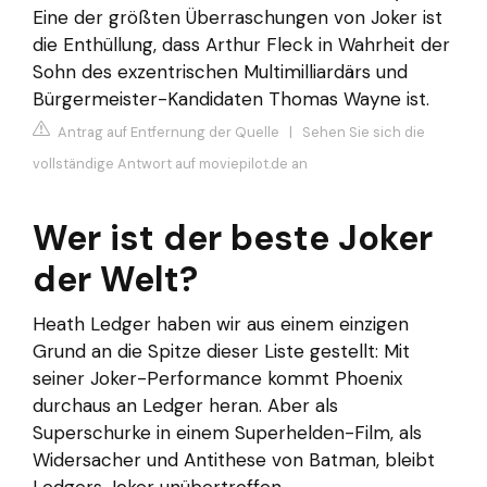
Eine der größten Überraschungen von Joker ist
die Enthüllung, dass Arthur Fleck in Wahrheit der
Sohn des exzentrischen Multimilliardärs und
Bürgermeister-Kandidaten Thomas Wayne ist.
Antrag auf Entfernung der Quelle
|
Sehen Sie sich die
vollständige Antwort auf moviepilot.de an
Wer ist der beste Joker
der Welt?
Heath Ledger haben wir aus einem einzigen
Grund an die Spitze dieser Liste gestellt: Mit
seiner Joker-Performance kommt Phoenix
durchaus an Ledger heran. Aber als
Superschurke in einem Superhelden-Film, als
Widersacher und Antithese von Batman, bleibt
Ledgers Joker unübertroffen.