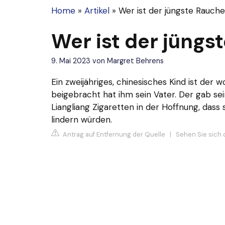
Home
»
Artikel
»
Wer ist der jüngste Rauche
Wer ist der jüngs
9. Mai 2023
von
Margret Behrens
Ein zweijähriges, chinesisches Kind ist der
beigebracht hat ihm sein Vater. Der gab s
Liangliang Zigaretten in der Hoffnung, das
lindern würden.
Antrag auf Entfernung der Quelle
|
Sehen Sie sich 