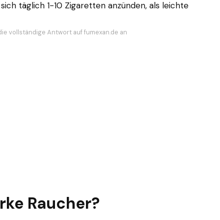
sich täglich 1-10 Zigaretten anzünden, als leichte
die vollständige Antwort auf fumexan.de an
arke Raucher?