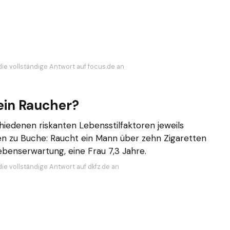
die vollständige Antwort auf focus.de an
 ein Raucher?
hiedenen riskanten Lebensstilfaktoren jeweils
en zu Buche: Raucht ein Mann über zehn Zigaretten
Lebenserwartung, eine Frau 7,3 Jahre.
ie vollständige Antwort auf dkfz.de an