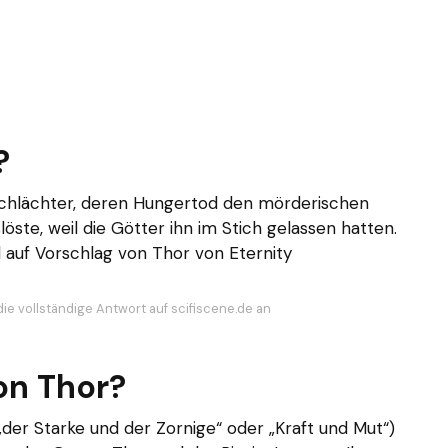
?
schlächter, deren Hungertod den mörderischen
öste, weil die Götter ihn im Stich gelassen hatten.
 auf Vorschlag von Thor von Eternity
die vollständige Antwort auf scifiscene.de an
on Thor?
„der Starke und der Zornige“ oder „Kraft und Mut“)