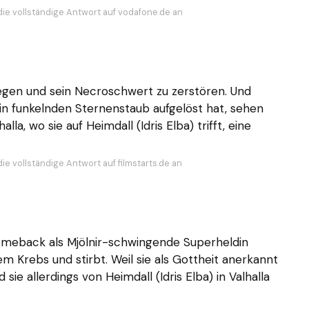
die vollständige Antwort auf vodafone.de an
iegen und sein Necroschwert zu zerstören. Und
 in funkelnden Sternenstaub aufgelöst hat, sehen
la, wo sie auf Heimdall (Idris Elba) trifft, eine
ie vollständige Antwort auf filmstarts.de an
 Comeback als Mjölnir-schwingende Superheldin
em Krebs und stirbt. Weil sie als Gottheit anerkannt
sie allerdings von Heimdall (Idris Elba) in Valhalla