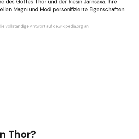
e des Gottes Thor und der Riesin Jarnsaxa. Ihre
ellen Magni und Modi personifizierte Eigenschaften
ie vollständige Antwort auf de.wikipedia.org an
on Thor?