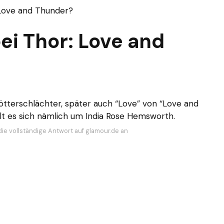
 Love and Thunder?
bei Thor: Love and
tterschlächter, später auch “Love” von “Love and
t es sich nämlich um India Rose Hemsworth.
die vollständige Antwort auf glamour.de an