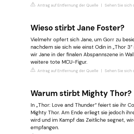
Antrag auf Entfernung der Quelle
|
Sehen Sie sich 
Wieso stirbt Jane Foster?
Vielmehr opfert sich Jane, um Gorr zu bes
nachdem sie sich wie einst Odin in „Thor 3“
wir Jane in der finalen Abspannszene in Walhal
weitere tote MCU-Figur.
Antrag auf Entfernung der Quelle
|
Sehen Sie sich d
Warum stirbt Mighty Thor?
In „Thor: Love and Thunder“ feiert sie ihr
Mighty Thor. Am Ende erliegt sie jedoch ihr
wird und im Kampf das Zeitliche segnet, wird 
empfangen.