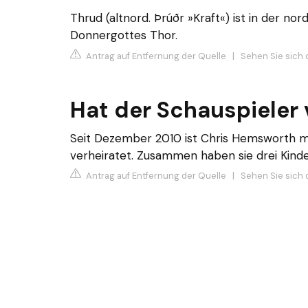
Thrud (altnord. Þrúðr »Kraft«) ist in der no
Donnergottes Thor.
Antrag auf Entfernung der Quelle
|
Sehen Sie sich d
Hat der Schauspieler 
Seit Dezember 2010 ist Chris Hemsworth mit
verheiratet. Zusammen haben sie drei Kinder
Antrag auf Entfernung der Quelle
|
Sehen Sie sich d