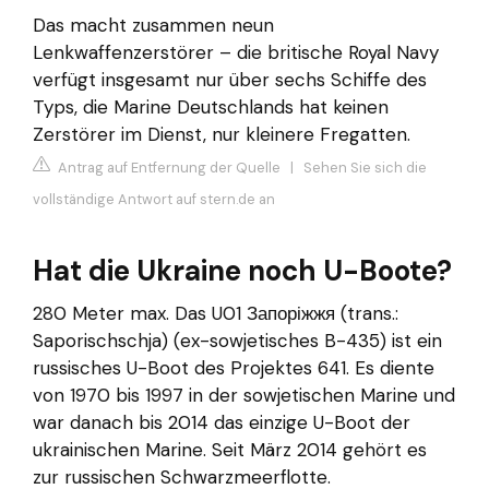
Das macht zusammen neun
Lenkwaffenzerstörer – die britische Royal Navy
verfügt insgesamt nur über sechs Schiffe des
Typs, die Marine Deutschlands hat keinen
Zerstörer im Dienst, nur kleinere Fregatten.
Antrag auf Entfernung der Quelle
|
Sehen Sie sich die
vollständige Antwort auf stern.de an
Hat die Ukraine noch U-Boote?
280 Meter max. Das U01 Запоріжжя (trans.:
Saporischschja) (ex-sowjetisches B-435) ist ein
russisches U-Boot des Projektes 641. Es diente
von 1970 bis 1997 in der sowjetischen Marine und
war danach bis 2014 das einzige U-Boot der
ukrainischen Marine. Seit März 2014 gehört es
zur russischen Schwarzmeerflotte.