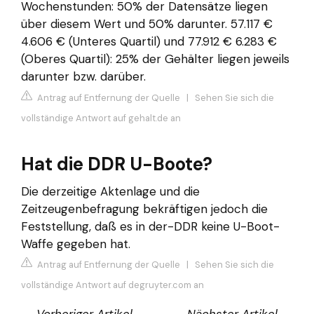
Wochenstunden: 50% der Datensätze liegen
über diesem Wert und 50% darunter. 57.117 €
4.606 € (Unteres Quartil) und 77.912 € 6.283 €
(Oberes Quartil): 25% der Gehälter liegen jeweils
darunter bzw. darüber.
Antrag auf Entfernung der Quelle
|
Sehen Sie sich die
vollständige Antwort auf gehalt.de an
Hat die DDR U-Boote?
Die derzeitige Aktenlage und die
Zeitzeugenbefragung bekräftigen jedoch die
Feststellung, daß es in der-DDR keine U-Boot-
Waffe gegeben hat.
Antrag auf Entfernung der Quelle
|
Sehen Sie sich die
vollständige Antwort auf degruyter.com an