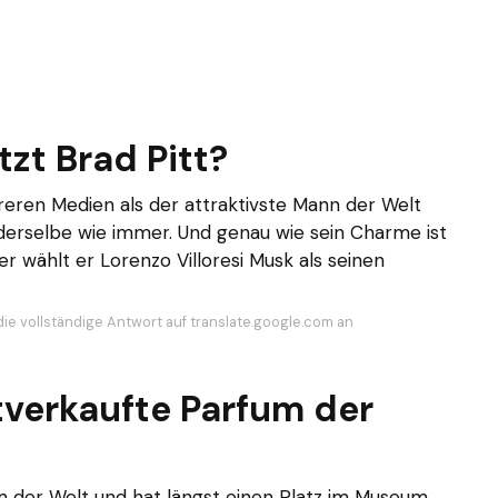
zt Brad Pitt?
ren Medien als der attraktivste Mann der Welt
erselbe wie immer. Und genau wie sein Charme ist
 wählt er Lorenzo Villoresi Musk als seinen
die vollständige Antwort auf translate.google.com an
tverkaufte Parfum der
um der Welt und hat längst einen Platz im Museum.