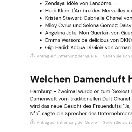
Zendaya: Idôle von Lancôme. ...
Heidi Klum: L'Ambre des Merveilles vo
Kristen Stewart: Gabrielle Chanel von 
Miley Cyrus und Selena Gomez: Daisy 
Angelina Jolie: Mon Guerlain von Guerla
Emma Watson: be delicious von DKNY. 
Gigi Hadid: Acqua Di Gioia von Armani
Antrag auf Entfernung der Quelle
|
Sehen Sie sich 
Welchen Damenduft h
Hamburg - Zweimal wurde er zum "Sexiest Man
Damenwelt vom traditionellen Duft Chanel 
wird das neue Gesicht des Frauendufts: "Ja,
N°5", sagte ein Sprecher des Unternehmens
Antrag auf Entfernung der Quelle
|
Sehen Sie sich 