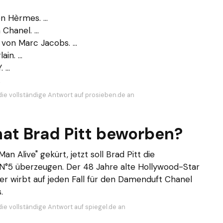
n Hèrmes. ...
Chanel. ...
von Marc Jacobs. ...
in. ...
...
.
die vollständige Antwort auf prosieben.de an
at Brad Pitt beworben?
 Alive" gekürt, jetzt soll Brad Pitt die
N°5 überzeugen. Der 48 Jahre alte Hollywood-Star
 er wirbt auf jeden Fall für den Damenduft Chanel
.
die vollständige Antwort auf spiegel.de an