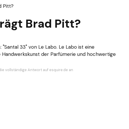
 Pitt?
ägt Brad Pitt?
: "Santal 33" von Le Labo. Le Labo ist eine
ie Handwerkskunst der Parfümerie und hochwertige
die vollständige Antwort auf esquire.de an