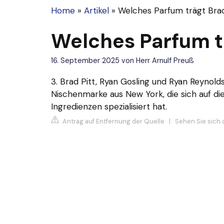
Home
»
Artikel
»
Welches Parfum trägt Brad
Welches Parfum tr
16. September 2025
von
Herr Arnulf Preuß
3. Brad Pitt, Ryan Gosling und Ryan Reynolds
Nischenmarke aus New York, die sich auf d
Ingredienzen spezialisiert hat.
Antrag auf Entfernung der Quelle
|
Sehen Sie sich 