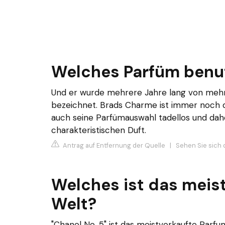
Welches Parfüm benut
Und er wurde mehrere Jahre lang von mehre
bezeichnet. Brads Charme ist immer noch d
auch seine Parfümauswahl tadellos und daher
charakteristischen Duft.
Antrag auf Entfernung der Quelle
|
Sehen Sie sich 
Welches ist das meis
Welt?
"Chanel No. 5" ist das meistverkaufte Parf