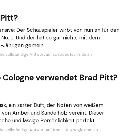
Pitt?
fensive: Der Schauspieler wirbt von nun an für den
o. 5. Und der hat so gar nichts mit dem
-Jährigen gemein.
die vollständige Antwort auf sueddeutsche.de an
 Cologne verwendet Brad Pitt?
Musk, ein zarter Duft, der Noten von weißem
 von Amber und Sandelholz vereint. Dieser
sche und lässige Persönlichkeit perfekt.
die vollständige Antwort auf translate.google.com an