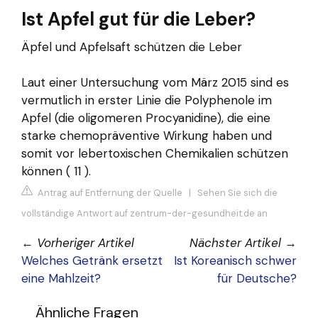
Ist Apfel gut für die Leber?
Äpfel und Apfelsaft schützen die Leber
Laut einer Untersuchung vom März 2015 sind es
vermutlich in erster Linie die Polyphenole im
Apfel (die oligomeren Procyanidine), die eine
starke chemopräventive Wirkung haben und
somit vor lebertoxischen Chemikalien schützen
können ( 11 ).
Antrag auf Entfernung der Quelle
|
Sehen Sie sich die
vollständige Antwort auf zentrum-der-gesundheit.de an
←
Vorheriger Artikel
Nächster Artikel
→
Welches Getränk ersetzt
Ist Koreanisch schwer
eine Mahlzeit?
für Deutsche?
Ähnliche Fragen