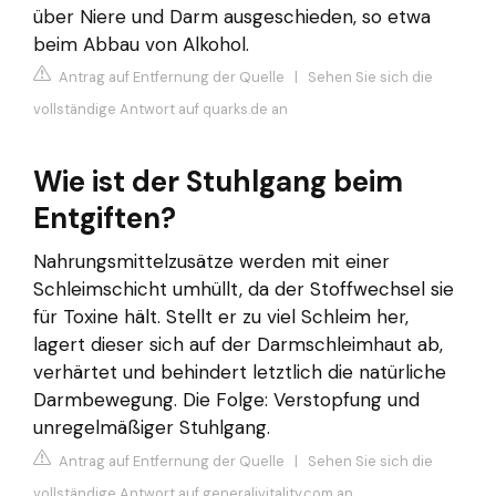
über Niere und Darm ausgeschieden, so etwa
beim Abbau von Alkohol.
Antrag auf Entfernung der Quelle
|
Sehen Sie sich die
vollständige Antwort auf quarks.de an
Wie ist der Stuhlgang beim
Entgiften?
Nahrungsmittelzusätze werden mit einer
Schleimschicht umhüllt, da der Stoffwechsel sie
für Toxine hält. Stellt er zu viel Schleim her,
lagert dieser sich auf der Darmschleimhaut ab,
verhärtet und behindert letztlich die natürliche
Darmbewegung. Die Folge: Verstopfung und
unregelmäßiger Stuhlgang.
Antrag auf Entfernung der Quelle
|
Sehen Sie sich die
vollständige Antwort auf generalivitality.com an