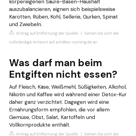
körpereigenen Säure-Basen-Haushalt
auszubalancieren, eignen sich beispielsweise
Karotten, Rüben, Kohl, Sellerie, Gurken, Spinat
und Zwiebeln.
Antrag auf Entfernung der Quelle
|
Sehen Sie sich die
vollständige Antwort auf achilles-running.de an
Was darf man beim
Entgiften nicht essen?
Auf Fleisch, Käse, Weißmehl, Süßigkeiten, Alkohol,
Nikotin und Kaffee wird während einer Detox-Kur
daher ganz verzichtet. Dagegen wird eine
Ernährungsform empfohlen, die vor allem
Gemüse, Obst, Salat, Kartoffeln und
Vollkornprodukte enthält.
Antrag auf Entfernung der Quelle
|
Sehen Sie sich die