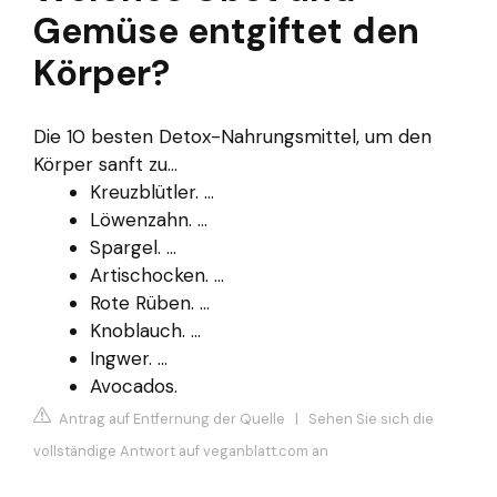
Gemüse entgiftet den
Körper?
Die 10 besten Detox-Nahrungsmittel, um den
Körper sanft zu...
Kreuzblütler. ...
Löwenzahn. ...
Spargel. ...
Artischocken. ...
Rote Rüben. ...
Knoblauch. ...
Ingwer. ...
Avocados.
Antrag auf Entfernung der Quelle
|
Sehen Sie sich die
vollständige Antwort auf veganblatt.com an