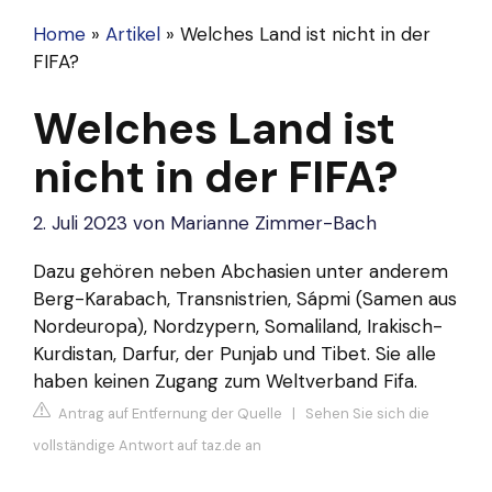
Home
»
Artikel
»
Welches Land ist nicht in der
FIFA?
Welches Land ist
nicht in der FIFA?
2. Juli 2023
von
Marianne Zimmer-Bach
Dazu gehören neben
Abchasien
unter anderem
Berg-Karabach, Transnistrien, Sápmi (Samen aus
Nordeuropa), Nordzypern, Somaliland, Irakisch-
Kurdistan, Darfur, der Punjab und Tibet. Sie alle
haben keinen Zugang zum Weltverband Fifa.
Antrag auf Entfernung der Quelle
|
Sehen Sie sich die
vollständige Antwort auf taz.de an