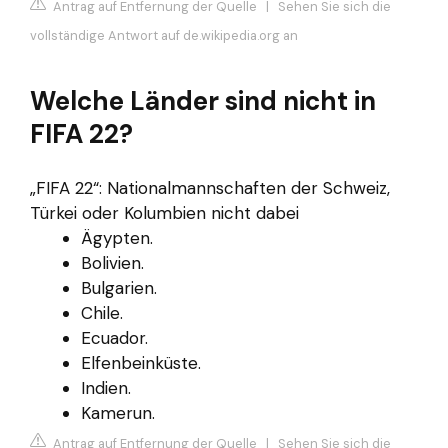
Antrag auf Entfernung der Quelle
|
Sehen Sie sich die
vollständige Antwort auf de.wikipedia.org an
Welche Länder sind nicht in
FIFA 22?
„FIFA 22“: Nationalmannschaften der Schweiz,
Türkei oder Kolumbien nicht dabei
Ägypten.
Bolivien.
Bulgarien.
Chile.
Ecuador.
Elfenbeinküste.
Indien.
Kamerun.
Antrag auf Entfernung der Quelle
|
Sehen Sie sich die