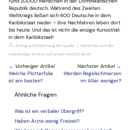
rund 20.000 Menschen in der Dominikanischen
Republik deutsch. Während des Zweiten
Weltkriegs ließen sich 600 Deutsche in dem
Karibikstaat nieder – ihre Nachfahren leben dort
bis heute. Und das ist nicht die einzige Kuriostität
in dem Karibikstaat!
Antrag auf Entfernung der Quelle
|
Sehen Sie sich die
vollständige Antwort auf urlaub.check24.de an
←
Vorheriger Artikel
Nächster Artikel
→
Welche Plotterfolie
Werden Regelschmerzen
ist am besten?
im Alter weniger?
Ähnliche Fragen
Was ist ein verbaler Übergriff?
Haben Ärzte wenig Freizeit?