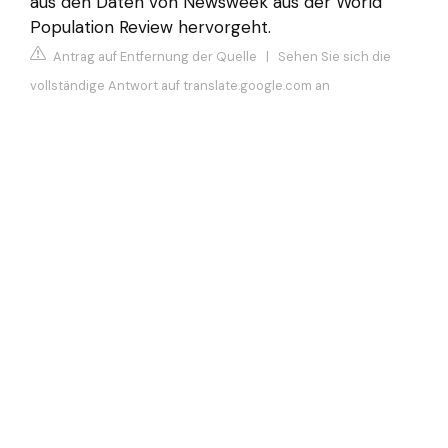
aus den Daten von Newsweek aus der World
Population Review hervorgeht.
Antrag auf Entfernung der Quelle
|
Sehen Sie sich die
vollständige Antwort auf translate.google.com an