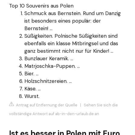
Top 10 Souvenirs aus Polen
Schmuck aus Bernstein. Rund um Danzig
ist besonders eines populär: der
Bernstein! ...
Süßigkeiten. Polnische Süßigkeiten sind
ebenfalls ein klasse Mitbringsel und das
ganz bestimmt nicht nur für Kinder! ...
Bunzlauer Keramik. ...
Matrjoschka-Puppen. ...
Bier. ...
Holzschnitzereien. ...
Käse. ...
Wurst.
Antrag auf Entfernung der Quelle
|
Sehen Sie sich die
vollständige Antwort auf ab-in-den-urlaub.de an
Ist es besser in Polen mit Euro