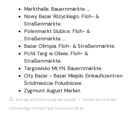
Markthalle. Bauernmärkte. ...
Nowy Bazar Różyckiego. Floh- &
Straßenmärkte.
Polenmarkt Slubice. Floh- &
Straßenmärkte. ...
Bazar Olimpia. Floh- & Straßenmärkte.
Pchli Targ w Oliwie. Floh- &
Straßenmärkte.
Targowisko MŁYN. Bauernmärkte.
City Bazar - Bazar Miejski. Einkaufszentren
Śródmieście Południowe.
Zygmunt August Market.
Antrag auf Entfernung der Quelle
|
Sehen Sie sich die
vollständige Antwort auf tripadvisor.de an