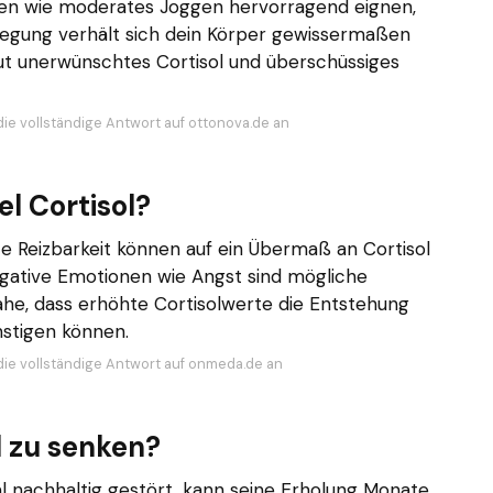
ten wie moderates Joggen hervorragend eignen,
egung verhält sich dein Körper gewissermaßen
ut unerwünschtes Cortisol und überschüssiges
die vollständige Antwort auf ottonova.de an
l Cortisol?
 Reizbarkeit können auf ein Übermaß an Cortisol
gative Emotionen wie Angst sind mögliche
ahe, dass erhöhte Cortisolwerte die Entstehung
stigen können.
die vollständige Antwort auf onmeda.de an
l zu senken?
l nachhaltig gestört, kann seine Erholung Monate