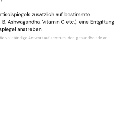
tisolspiegels zusätzlich auf bestimmte
 B. Ashwagandha, Vitamin C etc.), eine Entgiftung
spiegel anstreben.
die vollständige Antwort auf zentrum-der-gesundheit.de an