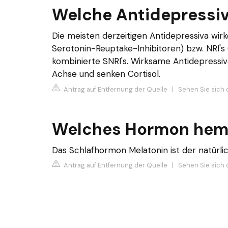
Welche Antidepressiv
Die meisten derzeitigen Antidepressiva wirke
Serotonin-Reuptake-Inhibitoren) bzw. NRI's
kombinierte SNRI's. Wirksame Antidepressiv
Achse und senken Cortisol.
Antrag auf Entfernung der Quelle
|
Sehen Sie sich 
Welches Hormon hemm
Das Schlafhormon Melatonin ist der natürlic
Antrag auf Entfernung der Quelle
|
Sehen Sie sich d