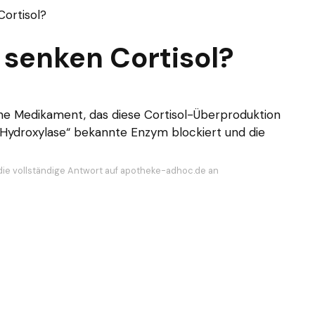
ortisol?
 senken Cortisol?
sene Medikament, das diese Cortisol-Überproduktion
-Hydroxylase“ bekannte Enzym blockiert und die
die vollständige Antwort auf apotheke-adhoc.de an