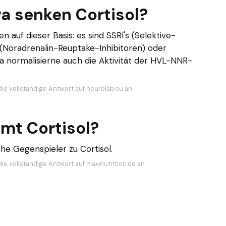
a senken Cortisol?
n auf dieser Basis: es sind SSRI's (Selektive-
 (Noradrenalin-Reuptake-Inhibitoren) oder
a normalisierne auch die Aktivität der HVL-NNR-
die vollständige Antwort auf neurolab.eu an
t Cortisol?
he Gegenspieler zu Cortisol.
ie vollständige Antwort auf maxinutrition.de an