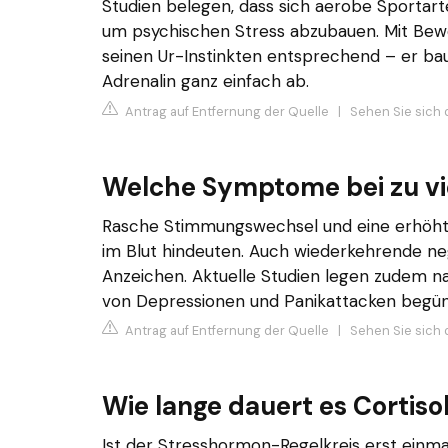
Studien belegen, dass sich aerobe Sportar
um psychischen Stress abzubauen. Mit Bew
seinen Ur-Instinkten entsprechend – er ba
Adrenalin ganz einfach ab.
Antrag auf Entfernung der Quelle
|
Sehen Sie sich 
Welche Symptome bei zu vie
Rasche Stimmungswechsel und eine erhöhte
im Blut hindeuten. Auch wiederkehrende ne
Anzeichen. Aktuelle Studien legen zudem n
von Depressionen und Panikattacken begün
Antrag auf Entfernung der Quelle
|
Sehen Sie sich 
Wie lange dauert es Cortiso
Ist der Stresshormon-Regelkreis erst einma