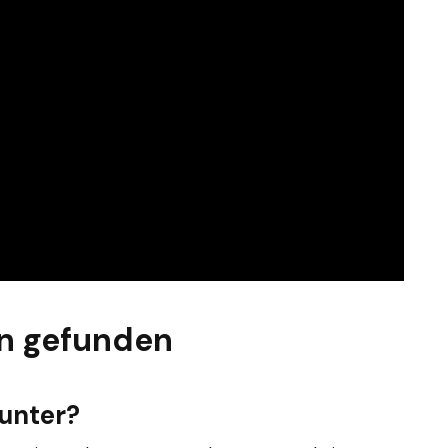
n gefunden
runter?