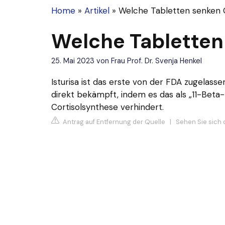
Home
»
Artikel
»
Welche Tabletten senken C
Welche Tabletten
25. Mai 2023
von
Frau Prof. Dr. Svenja Henkel
Isturisa ist das erste von der FDA zugelas
direkt bekämpft, indem es das als „11-Beta
Cortisolsynthese verhindert.
Antrag auf Entfernung der Quelle
|
Sehen Sie sich 