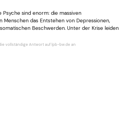
ie Psyche sind enorm: die massiven
len Menschen das Entstehen von Depressionen,
omatischen Beschwerden. Unter der Krise leiden
die vollständige Antwort auf lpb-bw.de an