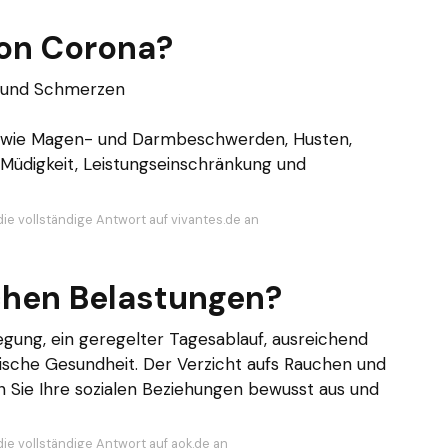
von Corona?
g und Schmerzen
n wie Magen- und Darmbeschwerden, Husten,
Müdigkeit, Leistungseinschränkung und
die vollständige Antwort auf vivantes.de an
schen Belastungen?
ung, ein geregelter Tagesablauf, ausreichend
ische Gesundheit. Der Verzicht aufs Rauchen und
Sie Ihre sozialen Beziehungen bewusst aus und
die vollständige Antwort auf aok.de an