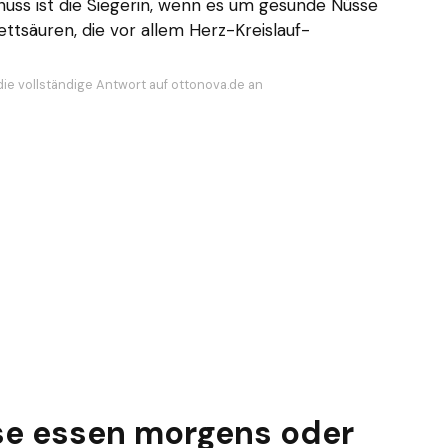
nuss ist die Siegerin, wenn es um gesunde Nüsse
ettsäuren, die vor allem Herz-Kreislauf-
die vollständige Antwort auf ottonova.de an
se essen morgens oder