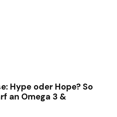
e: Hype oder Hope? So
arf an Omega 3 &
n