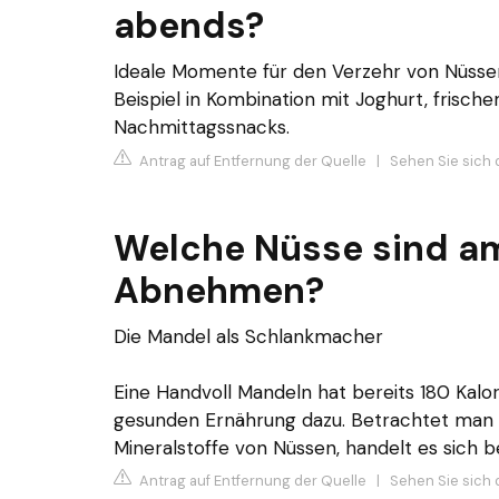
abends?
Ideale Momente für den Verzehr von Nüsse
Beispiel in Kombination mit Joghurt, frisch
Nachmittagssnacks.
Antrag auf Entfernung der Quelle
|
Sehen Sie sich 
Welche Nüsse sind a
Abnehmen?
Die Mandel als Schlankmacher
Eine Handvoll Mandeln hat bereits 180 Kalo
gesunden Ernährung dazu. Betrachtet man Fe
Mineralstoffe von Nüssen, handelt es sich 
Antrag auf Entfernung der Quelle
|
Sehen Sie sich d