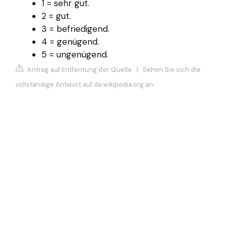
1 = sehr gut.
2 = gut.
3 = befriedigend.
4 = genügend.
5 = ungenügend.
Antrag auf Entfernung der Quelle
|
Sehen Sie sich die
vollständige Antwort auf de.wikipedia.org an