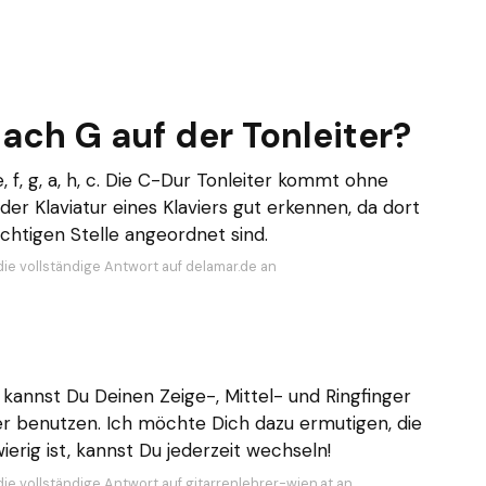
ch G auf der Tonleiter?
, f, g, a, h, c. Die C-Dur Tonleiter kommt ohne
der Klaviatur eines Klaviers gut erkennen, da dort
ichtigen Stelle angeordnet sind.
die vollständige Antwort auf delamar.de an
kannst Du Deinen Zeige-, Mittel- und Ringfinger
ger benutzen. Ich möchte Dich dazu ermutigen, die
ierig ist, kannst Du jederzeit wechseln!
die vollständige Antwort auf gitarrenlehrer-wien.at an