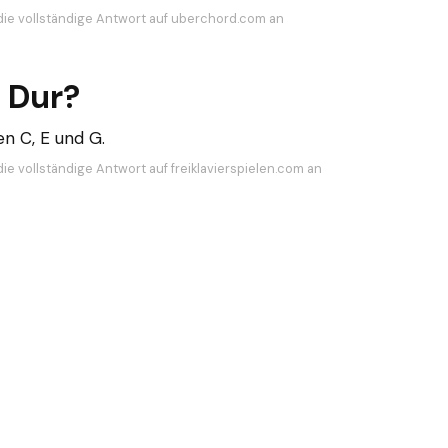
die vollständige Antwort auf uberchord.com an
 Dur?
n C, E und G.
ie vollständige Antwort auf freiklavierspielen.com an