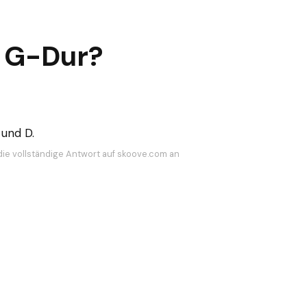
 G-Dur?
 und D.
die vollständige Antwort auf skoove.com an