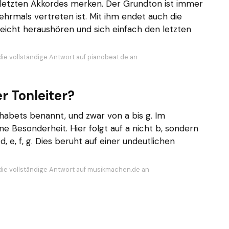
letzten Akkordes merken. Der Grundton ist immer
hrmals vertreten ist. Mit ihm endet auch die
leicht heraushören und sich einfach den letzten
die vollständige Antwort auf pianobeat.de an
r Tonleiter?
abets benannt, und zwar von a bis g. Im
e Besonderheit. Hier folgt auf a nicht b, sondern
 c, d, e, f, g. Dies beruht auf einer undeutlichen
die vollständige Antwort auf musikmachen.de an