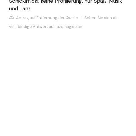
Schickimicki, keine Profilierung, nur Spaß, Musik
und Tanz.
Antrag auf Entfernung der Quelle
|
Sehen Sie sich die
vollständige Antwort auf fazemag.de an