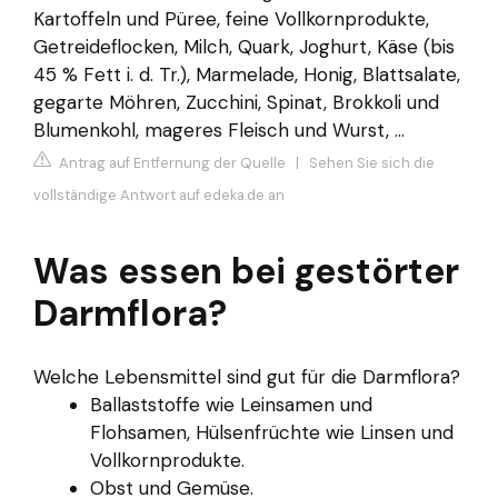
Kartoffeln und Püree, feine Vollkornprodukte,
Getreideflocken, Milch, Quark, Joghurt, Käse (bis
45 % Fett i. d. Tr.), Marmelade, Honig, Blattsalate,
gegarte Möhren, Zucchini, Spinat, Brokkoli und
Blumenkohl, mageres Fleisch und Wurst, ...
Antrag auf Entfernung der Quelle
|
Sehen Sie sich die
vollständige Antwort auf edeka.de an
Was essen bei gestörter
Darmflora?
Welche Lebensmittel sind gut für die Darmflora?
Ballaststoffe wie Leinsamen und
Flohsamen, Hülsenfrüchte wie Linsen und
Vollkornprodukte.
Obst und Gemüse.