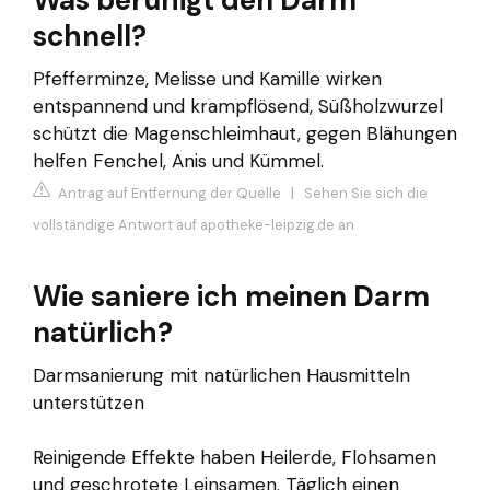
schnell?
Pfefferminze, Melisse und Kamille wirken
entspannend und krampflösend, Süßholzwurzel
schützt die Magenschleimhaut, gegen Blähungen
helfen Fenchel, Anis und Kümmel.
Antrag auf Entfernung der Quelle
|
Sehen Sie sich die
vollständige Antwort auf apotheke-leipzig.de an
Wie saniere ich meinen Darm
natürlich?
Darmsanierung mit natürlichen Hausmitteln
unterstützen
Reinigende Effekte haben Heilerde, Flohsamen
und geschrotete Leinsamen. Täglich einen