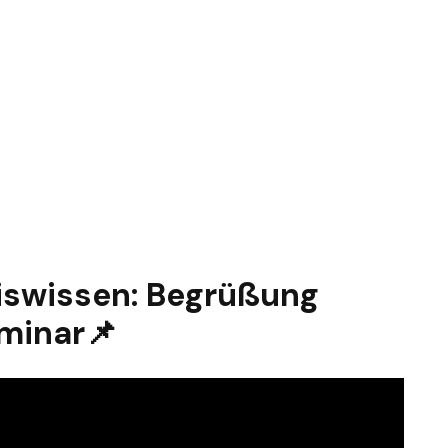
siswissen: Begrüßung
minar📌