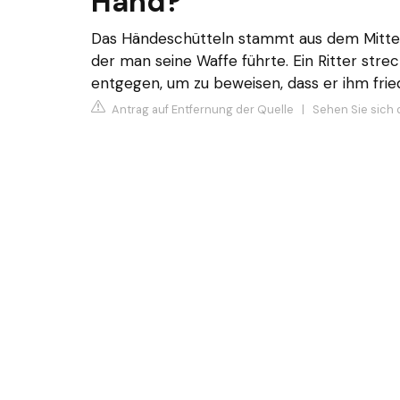
Hand?
Das Händeschütteln stammt aus dem Mittela
der man seine Waffe führte. Ein Ritter str
entgegen, um zu beweisen, dass er ihm frie
Antrag auf Entfernung der Quelle
|
Sehen Sie sich 