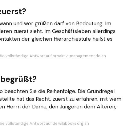
zuerst?
 wann und wer grüßen darf von Bedeutung. Im
deren zuerst sieht. Im Geschäftsleben allerdings
ontakten der gleichen Hierarchiestufe heißt es
die vollständige Antwort auf proaktiv-management.de an
d begrüßt?
so beachten Sie die Reihenfolge. Die Grundregel
stellte hat das Recht, zuerst zu erfahren, mit wem
t den Herrn der Dame, den Jüngeren dem Älteren,
die vollständige Antwort auf de.wikibooks.org an