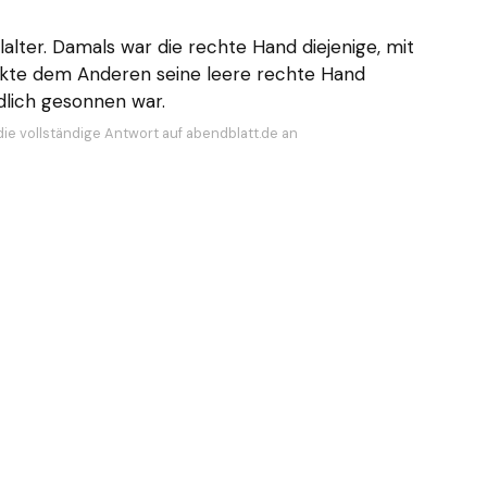
lter. Damals war die rechte Hand diejenige, mit
eckte dem Anderen seine leere rechte Hand
dlich gesonnen war.
die vollständige Antwort auf abendblatt.de an