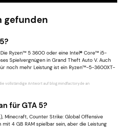
n gefunden
 5?
Die Ryzen™ 5 3600 oder eine Intel® Core™ i5-
oses Spielvergnügen in Grand Theft Auto V. Auch
s. Für noch mehr Leistung ist ein Ryzen™-5-3600XT-
die vollständige Antwort auf blog.mindfactory.de an
an für GTA 5?
), Minecraft, Counter Strike: Global Offensive
 mit 4 GB RAM spielbar sein, aber die Leistung