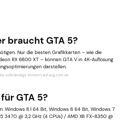
er braucht GTA 5?
igen. Nur die besten Grafikkarten – wie die
deon RX 6800 XT – können GTA V in 4K-Auflösung
ungsoptimierungen darstellen.
die vollständige Antwort auf avg.com an
 für GTA 5?
 Windows 8.1 64 Bit, Windows 8 64 Bit, Windows 7
re i5 3470 @ 3,2 GHz (4 CPUs) / AMD X8 FX-8350 @