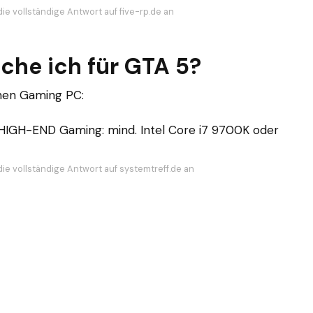
ie vollständige Antwort auf five-rp.de an
che ich für GTA 5?
inen Gaming PC:
 HIGH-END Gaming: mind. Intel Core i7 9700K oder
die vollständige Antwort auf systemtreff.de an