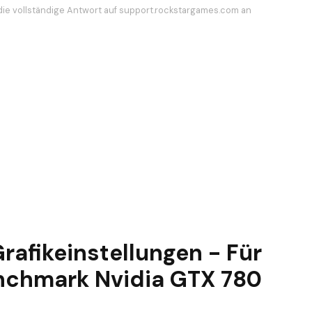
die vollständige Antwort auf support.rockstargames.com an
rafikeinstellungen - Für
enchmark Nvidia GTX 780