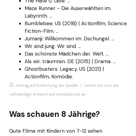
The Hate U. Give. ...
Maze Runner - Die Auserwählten im.
Labyrinth. ...
Bumblebee. US (2018) | Actionfilm, Science
Fiction-Film. ...
Jumanji: Willkommen im. Dschungel. ...
Wir sind jung. Wir sind. ...
Das schönste Mädchen der. Welt. ...
Als wir. träumten. DE (2015) | Drama. ...
Ghostbusters: Legacy. US (2021) |
Actionfilm, Komödie.
Antrag auf Entfernung der Quelle
|
Sehen Sie sich die
vollständige Antwort auf moviepilot.de an
Was schauen 8 Jährige?
Gute Filme mit Kindern von 7-12 sehen