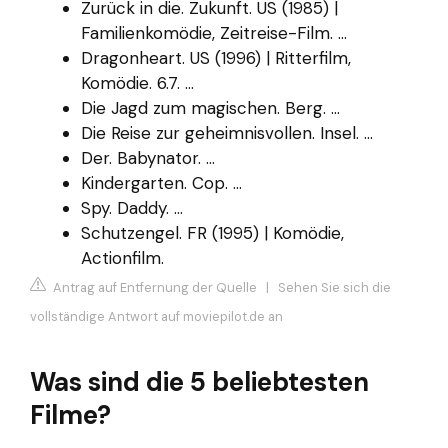
Zurück in die. Zukunft. US (1985) |
Familienkomödie, Zeitreise-Film. ...
Dragonheart. US (1996) | Ritterfilm,
Komödie. 6.7. ...
Die Jagd zum magischen. Berg. ...
Die Reise zur geheimnisvollen. Insel. ...
Der. Babynator. ...
Kindergarten. Cop. ...
Spy. Daddy. ...
Schutzengel. FR (1995) | Komödie,
Actionfilm.
Antrag auf Entfernung der Quelle
|
Sehen Sie sich die
vollständige Antwort auf moviepilot.de an
Was sind die 5 beliebtesten
Filme?