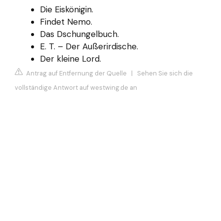
Die Eiskönigin.
Findet Nemo.
Das Dschungelbuch.
E. T. – Der Außerirdische.
Der kleine Lord.
Antrag auf Entfernung der Quelle
|
Sehen Sie sich die
vollständige Antwort auf westwing.de an