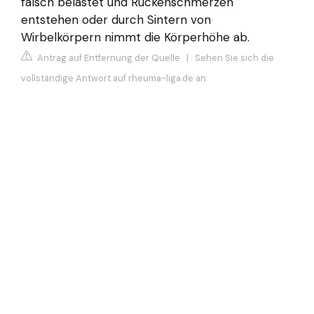
falsch belastet und Rückenschmerzen
entstehen oder durch Sintern von
Wirbelkörpern nimmt die Körperhöhe ab.
Antrag auf Entfernung der Quelle
|
Sehen Sie sich die
vollständige Antwort auf rheuma-liga.de an