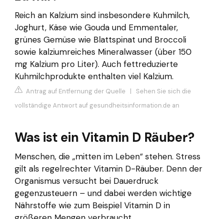
Reich an Kalzium sind insbesondere Kuhmilch,
Joghurt, Käse wie Gouda und Emmentaler,
grünes Gemüse wie Blattspinat und Broccoli
sowie kalziumreiches Mineralwasser (über 150
mg Kalzium pro Liter). Auch fettreduzierte
Kuhmilchprodukte enthalten viel Kalzium.
Antrag auf Entfernung der Quelle
|
Sehen Sie sich die
vollständige Antwort auf gesundheitsinformation.de an
Was ist ein Vitamin D Räuber?
Menschen, die „mitten im Leben“ stehen. Stress
gilt als regelrechter Vitamin D-Räuber. Denn der
Organismus versucht bei Dauerdruck
gegenzusteuern – und dabei werden wichtige
Nährstoffe wie zum Beispiel Vitamin D in
größeren Mengen verbraucht.