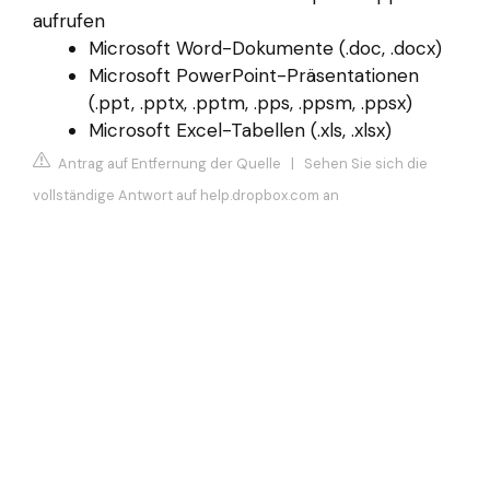
aufrufen
Microsoft Word-Dokumente (.doc, .docx)
Microsoft PowerPoint-Präsentationen
(.ppt, .pptx, .pptm, .pps, .ppsm, .ppsx)
Microsoft Excel-Tabellen (.xls, .xlsx)
Antrag auf Entfernung der Quelle
|
Sehen Sie sich die
vollständige Antwort auf help.dropbox.com an