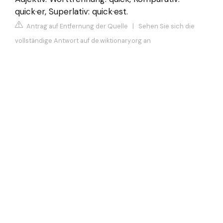
quick·er, Superlativ: quick·est.
Antrag auf Entfernung der Quelle
|
Sehen Sie sich die
vollständige Antwort auf de.wiktionary.org an