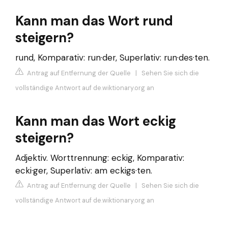
Kann man das Wort rund
steigern?
rund, Komparativ: run·der, Superlativ: run·des·ten.
Antrag auf Entfernung der Quelle
|
Sehen Sie sich die
vollständige Antwort auf de.wiktionary.org an
Kann man das Wort eckig
steigern?
Adjektiv. Worttrennung: eckig, Komparativ:
ecki·ger, Superlativ: am eckigs·ten.
Antrag auf Entfernung der Quelle
|
Sehen Sie sich die
vollständige Antwort auf de.wiktionary.org an