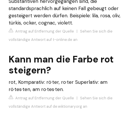
Substantiven hervorgegangen sind, die
standardsprachlich auf keinen Fall gebeugt oder
gesteigert werden dürfen. Beispiele: lila, rosa, oliv,
türkis, ocker, cognac, violett.
Antrag auf Entfernung der Quelle
|
Sehen Sie sich die
vollständige Antwort auf t-online.de an
Kann man die Farbe rot
steigern?
rot, Komparativ: rö·ter, ro·ter Superlativ: am
rö·tes·ten, am ro·tes·ten.
Antrag auf Entfernung der Quelle
|
Sehen Sie sich die
vollständige Antwort auf de.wiktionary.org an