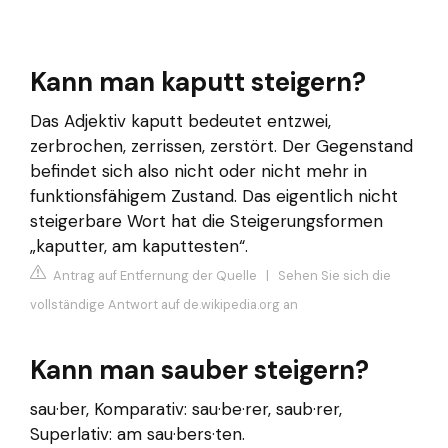
Kann man kaputt steigern?
Das Adjektiv kaputt bedeutet entzwei,
zerbrochen, zerrissen, zerstört. Der Gegenstand
befindet sich also nicht oder nicht mehr in
funktionsfähigem Zustand. Das eigentlich nicht
steigerbare Wort hat die Steigerungsformen
„kaputter, am kaputtesten“.
Antrag auf Entfernung der Quelle
|
Sehen Sie sich die
vollständige Antwort auf de.wikipedia.org an
Kann man sauber steigern?
sau·ber, Komparativ: sau·be·rer, saub·rer,
Superlativ: am sau·bers·ten.