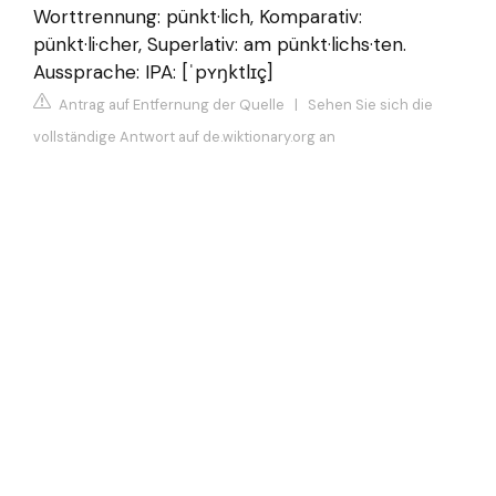
Worttrennung: pünkt·lich, Komparativ:
pünkt·li·cher, Superlativ: am pünkt·lichs·ten.
Aussprache: IPA: [ˈpʏŋktlɪç]
Antrag auf Entfernung der Quelle
|
Sehen Sie sich die
vollständige Antwort auf de.wiktionary.org an