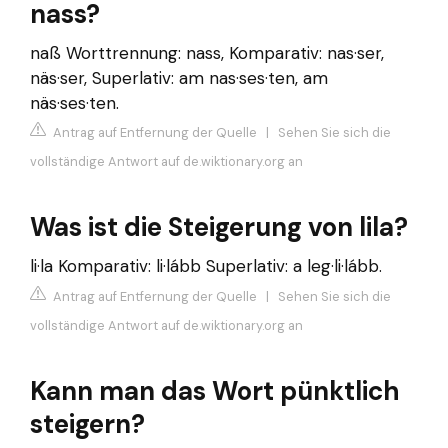
nass?
naß Worttrennung: nass, Komparativ: nas·ser,
näs·ser, Superlativ: am nas·ses·ten, am
näs·ses·ten.
Antrag auf Entfernung der Quelle
|
Sehen Sie sich die
vollständige Antwort auf de.wiktionary.org an
Was ist die Steigerung von lila?
li·la Komparativ: li·lább Superlativ: a leg·li·lább.
Antrag auf Entfernung der Quelle
|
Sehen Sie sich die
vollständige Antwort auf de.wiktionary.org an
Kann man das Wort pünktlich
steigern?