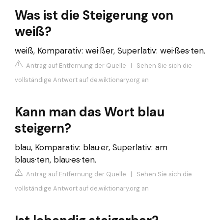
Was ist die Steigerung von
weiß?
weiß, Komparativ: wei·ßer, Superlativ: wei·ßes·ten.
Antrag auf Entfernung der Quelle
|
Sehen Sie sich die
vollständige Antwort auf de.wiktionary.org an
Kann man das Wort blau
steigern?
blau, Komparativ: blau·er, Superlativ: am
blaus·ten, blau·es·ten.
Antrag auf Entfernung der Quelle
|
Sehen Sie sich die
vollständige Antwort auf de.wiktionary.org an