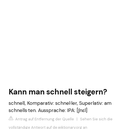
Kann man schnell steigern?
schnell, Komparativ: schnel·ler, Superlativ: am
schnells·ten. Aussprache: IPA: [ʃnɛl]
Antrag auf Entfernung der Quelle
|
Sehen Sie sich die
vollständige Antwort auf de.wiktionary.org an