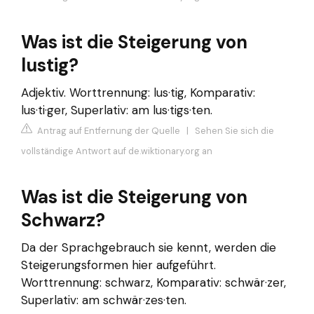
Was ist die Steigerung von
lustig?
Adjektiv. Worttrennung: lus·tig, Komparativ:
lus·ti·ger, Superlativ: am lus·tigs·ten.
Antrag auf Entfernung der Quelle
|
Sehen Sie sich die
vollständige Antwort auf de.wiktionary.org an
Was ist die Steigerung von
Schwarz?
Da der Sprachgebrauch sie kennt, werden die
Steigerungsformen hier aufgeführt.
Worttrennung: schwarz, Komparativ: schwär·zer,
Superlativ: am schwär·zes·ten.