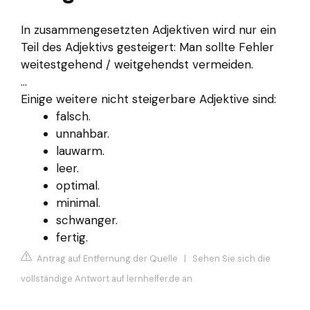
In zusammengesetzten Adjektiven wird nur ein
Teil des Adjektivs gesteigert: Man sollte Fehler
weitestgehend / weitgehendst vermeiden.
...
Einige weitere nicht steigerbare Adjektive sind:
falsch.
unnahbar.
lauwarm.
leer.
optimal.
minimal.
schwanger.
fertig.
Antrag auf Entfernung der Quelle
|
Sehen Sie sich die
vollständige Antwort auf lernhelfer.de an