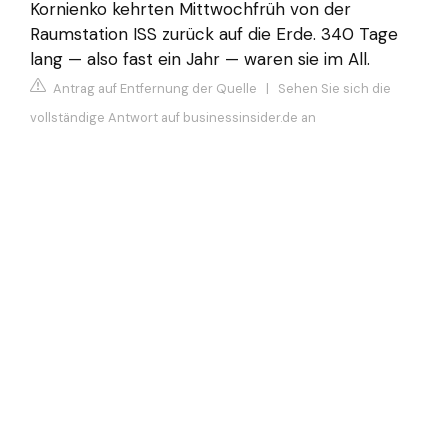
Kornienko kehrten Mittwochfrüh von der
Raumstation ISS zurück auf die Erde. 340 Tage
lang — also fast ein Jahr — waren sie im All.
Antrag auf Entfernung der Quelle
|
Sehen Sie sich die
vollständige Antwort auf businessinsider.de an