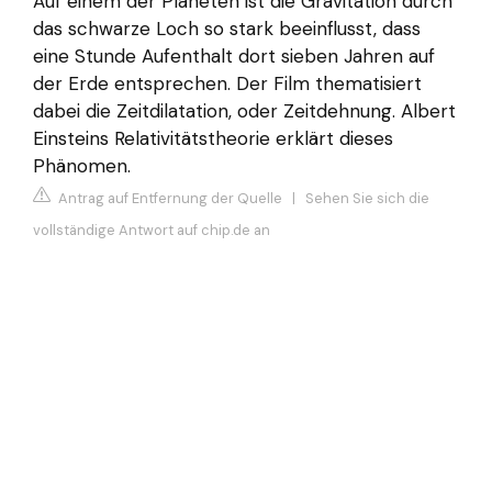
Auf einem der Planeten ist die Gravitation durch
das schwarze Loch so stark beeinflusst, dass
eine Stunde Aufenthalt dort sieben Jahren auf
der Erde entsprechen. Der Film thematisiert
dabei die Zeitdilatation, oder Zeitdehnung. Albert
Einsteins Relativitätstheorie erklärt dieses
Phänomen.
Antrag auf Entfernung der Quelle
|
Sehen Sie sich die
vollständige Antwort auf chip.de an