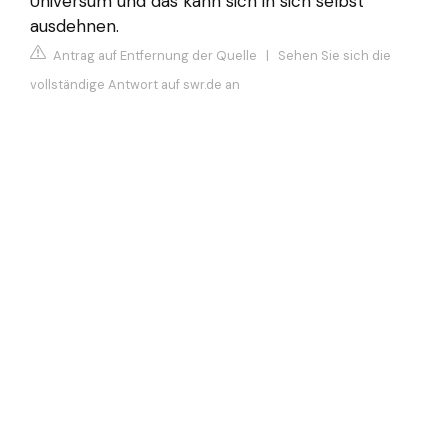
Universum und das kann sich in sich selbst
ausdehnen.
Antrag auf Entfernung der Quelle
|
Sehen Sie sich die
vollständige Antwort auf swr.de an