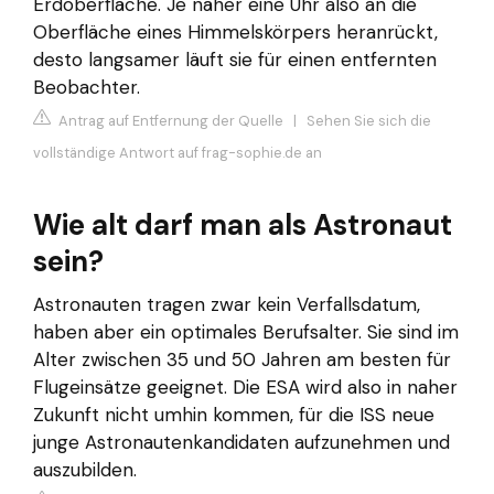
Erdoberfläche. Je näher eine Uhr also an die
Oberfläche eines Himmelskörpers heranrückt,
desto langsamer läuft sie für einen entfernten
Beobachter.
Antrag auf Entfernung der Quelle
|
Sehen Sie sich die
vollständige Antwort auf frag-sophie.de an
Wie alt darf man als Astronaut
sein?
Astronauten tragen zwar kein Verfallsdatum,
haben aber ein optimales Berufsalter. Sie sind im
Alter zwischen 35 und 50 Jahren am besten für
Flugeinsätze geeignet. Die ESA wird also in naher
Zukunft nicht umhin kommen, für die ISS neue
junge Astronautenkandidaten aufzunehmen und
auszubilden.