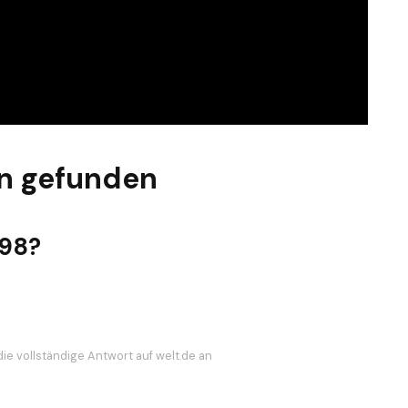
n gefunden
998?
die vollständige Antwort auf welt.de an