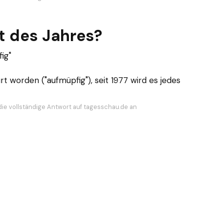
t des Jahres?
ig"
t worden ("aufmüpfig"), seit 1977 wird es jedes
die vollständige Antwort auf tagesschau.de an