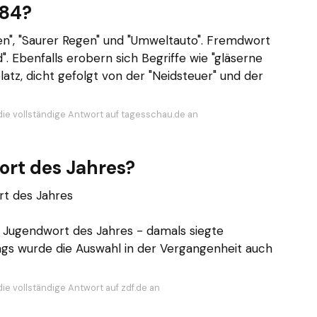
984?
en", "Saurer Regen" und "Umweltauto". Fremdwort
". Ebenfalls erobern sich Begriffe wie "gläserne
atz, dicht gefolgt von der "Neidsteuer" und der
die vollständige Antwort auf tagesschau.de an
ort des Jahres?
rt des Jahres
s Jugendwort des Jahres - damals siegte
ngs wurde die Auswahl in der Vergangenheit auch
ie vollständige Antwort auf zdf.de an