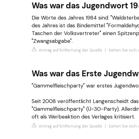
Was war das Jugendwort 1
Die Wörte des Jahres 1984 sind: "Waldsterb
des Jahres ist das Bindemittel "Formaldehyd
Taschen der Volksvertreter" einen Spitzenpl
"Zwangsabgabe".
Antrag auf Entfernung der Quelle
|
Sehen Sie sich 
Was war das Erste Jugendw
"Gammelfleischparty" war erstes Jugendwo
Seit 2008 veröffentlicht Langenscheidt da
"Gammelfleischparty" (Ü-30-Party). Allerdi
oft als Werbeaktion des Verlages kritisiert.
Antrag auf Entfernung der Quelle
|
Sehen Sie sich d