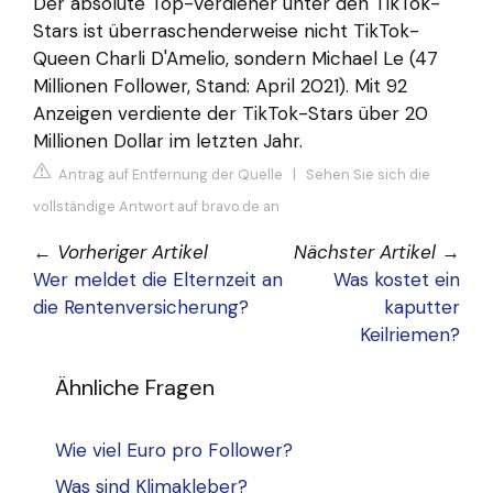
Der absolute Top-Verdiener unter den TikTok-
Stars ist überraschenderweise nicht TikTok-
Queen Charli D'Amelio, sondern Michael Le (47
Millionen Follower, Stand: April 2021). Mit 92
Anzeigen verdiente der TikTok-Stars über 20
Millionen Dollar im letzten Jahr.
Antrag auf Entfernung der Quelle
|
Sehen Sie sich die
vollständige Antwort auf bravo.de an
←
Vorheriger Artikel
Nächster Artikel
→
Wer meldet die Elternzeit an
Was kostet ein
die Rentenversicherung?
kaputter
Keilriemen?
Ähnliche Fragen
Wie viel Euro pro Follower?
Was sind Klimakleber?