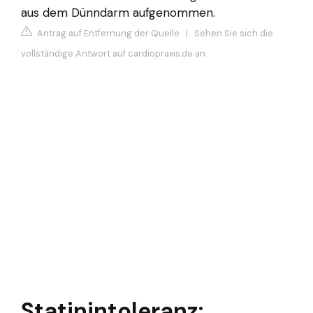
aus dem Dünndarm aufgenommen.
Antrag auf Entfernung der Quelle
|
Sehen Sie sich die
vollständige Antwort auf cardiopraxis.de an
Statinintoleranz: