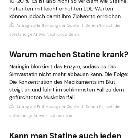
10-20 %. Es ist also nicht so wirksam wie Statine,
Patienten mit leicht erhöhten LDL-Werten
können jedoch damit ihre Zielwerte erreichen.
Antrag auf Entfernung der Quelle
|
Sehen Sie sich die
vollständige Antwort auf lunow.de an
Warum machen Statine krank?
Naringin blockiert das Enzym, sodass es das
Simvastatin nicht mehr abbauen kann. Die Folge:
Die Konzentration des Medikaments im Blut
steigt an und führt im schlimmsten Fall zu dem
gefürchteten Muskelzerfall.
Antrag auf Entfernung der Quelle
|
Sehen Sie sich die
vollständige Antwort auf ndr.de an
Kann man Statine auch jeden