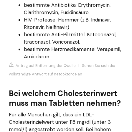
bestimmte Antibiotika: Erythromycin,
Clarithromycin, Fusidinsäure.
HIV-Protease-Hemmer (z.B. Indinavir,
Ritonavir, Nelfinavir)
bestimmte Anti-Pilzmittel: Ketoconazol,
Itraconazol, Voriconazol.
bestimmte Herzmedikamente: Verapamil,
Amiodaron.
Antrag auf Entfernung der Quelle
|
Sehen Sie sich die
vollständige Antwort auf netdoktor.de an
Bei welchem Cholesterinwert
muss man Tabletten nehmen?
Für alle Menschen gilt, dass ein LDL-
Cholesterinzielwert unter 115 mg/dl (unter 3
mmol/l) angestrebt werden soll. Bei hohem