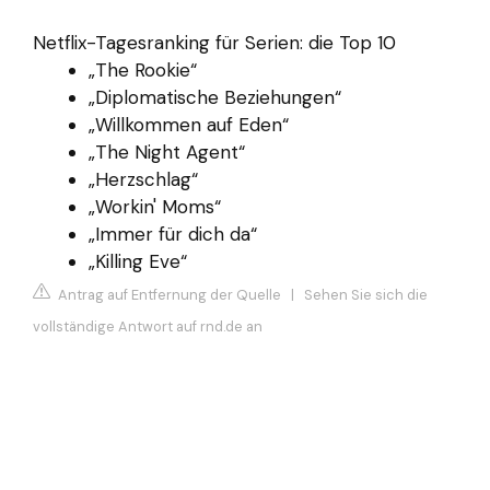
Netflix-Tagesranking für Serien: die Top 10
„The Rookie“
„Diplomatische Beziehungen“
„Willkommen auf Eden“
„The Night Agent“
„Herzschlag“
„Workin' Moms“
„Immer für dich da“
„Killing Eve“
Antrag auf Entfernung der Quelle
|
Sehen Sie sich die
vollständige Antwort auf rnd.de an