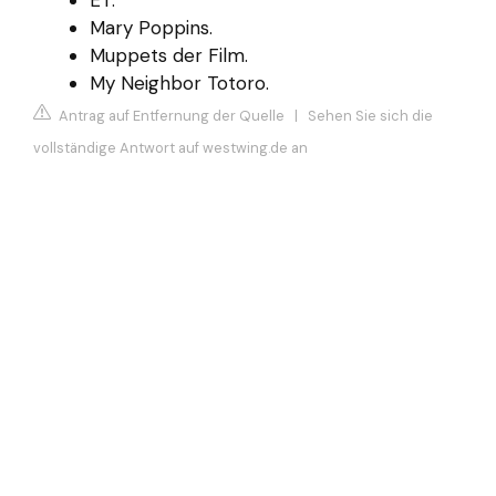
Mary Poppins.
Muppets der Film.
My Neighbor Totoro.
Antrag auf Entfernung der Quelle
|
Sehen Sie sich die
vollständige Antwort auf westwing.de an