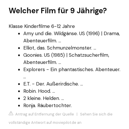
Welcher Film für 9 Jährige?
Klasse Kinderfilme 6-12 Jahre
Amy und die. Wildgänse. US (1996) | Drama,
Abenteuerfilm. ...
Elliot, das. Schmunzelmonster. ...
Goonies. US (1985) | Schatzsucherfilm,
Abenteuerfilm. ...
Explorers - Ein phantastisches. Abenteuer.
...
E.T. - Der. Außerirdische. ...
Robin. Hood. ...
2 kleine. Helden. ...
Ronja. Räubertochter.
Antrag auf Entfernung der Quelle
|
Sehen Sie sich die
vollständige Antwort auf moviepilot.de an