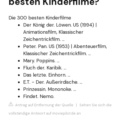
besten Kinderfilme?
Die 300 besten Kinderfilme
Der König der. Löwen. US (1994) |
Animationsfilm, Klassischer
Zeichentrickfilm. ...
Peter. Pan. US (1953) | Abenteuerfilm,
Klassischer Zeichentrickfilm. ...
Mary. Poppins. ...
Fluch der. Karibik. ...
Das letzte. Einhorn. ...
E.T. - Der. Außerirdische. ...
Prinzessin. Mononoke. ...
Findet. Nemo.
Antrag auf Entfernung der Quelle
|
Sehen Sie sich die
vollständige Antwort auf moviepilot.de an