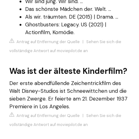
Wir sind jung. Wir sind. ...
Das schönste Mädchen der. Welt. ...
Als wir. träumten. DE (2015) | Drama. ...
Ghostbusters: Legacy. US (2021) |
Actionfilm, Komödie.
Antrag auf Entfernung der Quelle
|
Sehen Sie sich die
vollständige Antwort auf moviepilot.de an
Was ist der älteste Kinderfilm?
Der erste abendfüllende Zeichentrickfilm des
Walt Disney-Studios ist Schneewittchen und die
sieben Zwerge. Er feierte am 21. Dezember 1937
Premiere in Los Angeles.
Antrag auf Entfernung der Quelle
|
Sehen Sie sich die
vollständige Antwort auf moviepilot.de an