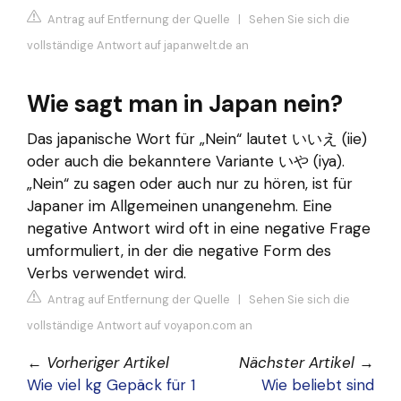
Antrag auf Entfernung der Quelle
|
Sehen Sie sich die
vollständige Antwort auf japanwelt.de an
Wie sagt man in Japan nein?
Das japanische Wort für „Nein“ lautet いいえ (iie)
oder auch die bekanntere Variante いや (iya).
„Nein“ zu sagen oder auch nur zu hören, ist für
Japaner im Allgemeinen unangenehm. Eine
negative Antwort wird oft in eine negative Frage
umformuliert, in der die negative Form des
Verbs verwendet wird.
Antrag auf Entfernung der Quelle
|
Sehen Sie sich die
vollständige Antwort auf voyapon.com an
←
Vorheriger Artikel
Nächster Artikel
→
Wie viel kg Gepäck für 1
Wie beliebt sind