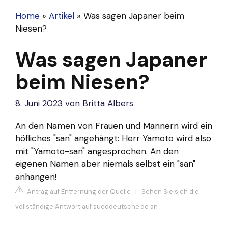
Home
»
Artikel
»
Was sagen Japaner beim
Niesen?
Was sagen Japaner
beim Niesen?
8. Juni 2023
von
Britta Albers
An den Namen von Frauen und Männern wird ein
höfliches "san" angehängt: Herr Yamoto wird also
mit "Yamoto-san" angesprochen. An den
eigenen Namen aber niemals selbst ein "san"
anhängen!
Antrag auf Entfernung der Quelle
|
Sehen Sie sich die
vollständige Antwort auf sueddeutsche.de an