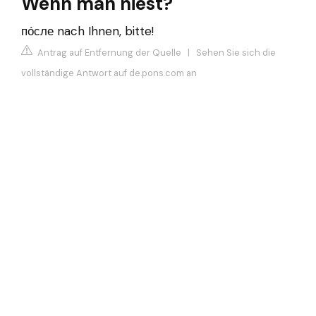
Wenn man niest?
по́сле nach Ihnen, bitte!
Antrag auf Entfernung der Quelle
|
Sehen Sie sich die
vollständige Antwort auf de.pons.com an