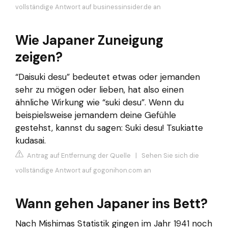
vollständige Antwort auf businessinsider.de an
Wie Japaner Zuneigung
zeigen?
“Daisuki desu” bedeutet etwas oder jemanden
sehr zu mögen oder lieben, hat also einen
ähnliche Wirkung wie “suki desu”. Wenn du
beispielsweise jemandem deine Gefühle
gestehst, kannst du sagen: Suki desu! Tsukiatte
kudasai.
Antrag auf Entfernung der Quelle
|
Sehen Sie sich die
vollständige Antwort auf gogonihon.com an
Wann gehen Japaner ins Bett?
Nach Mishimas Statistik gingen im Jahr 1941 noch