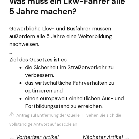
Was muss ein Lkw-Fahrer alle
5 Jahre machen?
Gewerbliche Lkw- und Busfahrer müssen
außerdem alle 5 Jahre eine Weiterbildung
nachweisen.
...
Ziel des Gesetzes ist es,
die Sicherheit im Straßenverkehr zu
verbessern.
das wirtschaftliche Fahrverhalten zu
optimieren und.
einen europaweit einheitlichen Aus- und
Fortbildungsstand zu erreichen.
Antrag auf Entfernung der Quelle
|
Sehen Sie sich die
vollständige Antwort auf adac.de an
←
Vorheriger Artikel
Nächster Artikel
→