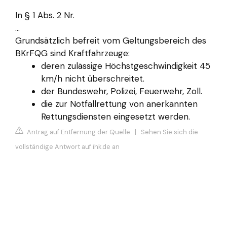
In § 1 Abs. 2 Nr.
...
Grundsätzlich befreit vom Geltungsbereich des
BKrFQG sind Kraftfahrzeuge:
deren zulässige Höchstgeschwindigkeit 45
km/h nicht überschreitet.
der Bundeswehr, Polizei, Feuerwehr, Zoll.
die zur Notfallrettung von anerkannten
Rettungsdiensten eingesetzt werden.
Antrag auf Entfernung der Quelle
|
Sehen Sie sich die
vollständige Antwort auf ihk.de an