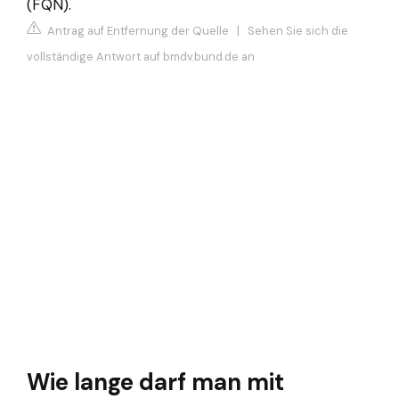
(FQN).
Antrag auf Entfernung der Quelle
|
Sehen Sie sich die
vollständige Antwort auf bmdv.bund.de an
Wie lange darf man mit