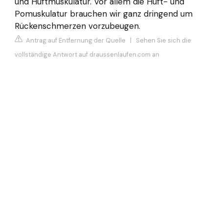
und Hüftmuskulatur. Vor allem die Hüft- und
Pomuskulatur brauchen wir ganz dringend um
Rückenschmerzen vorzubeugen.
Antrag auf Entfernung der Quelle
|
Sehen Sie sich die
vollständige Antwort auf draussenlaufen.com an