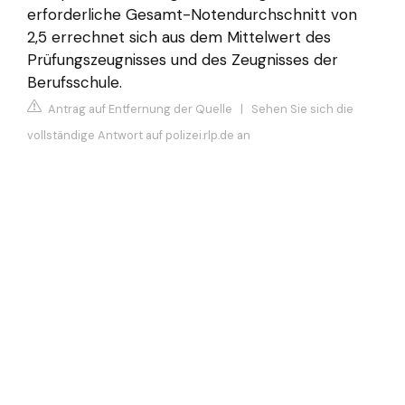
erforderliche Gesamt-Notendurchschnitt von
2,5 errechnet sich aus dem Mittelwert des
Prüfungszeugnisses und des Zeugnisses der
Berufsschule.
Antrag auf Entfernung der Quelle
|
Sehen Sie sich die
vollständige Antwort auf polizei.rlp.de an