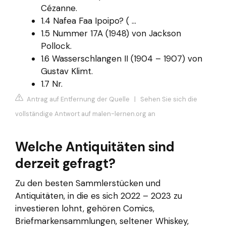
Cézanne.
1.4 Nafea Faa Ipoipo? ( ...
1.5 Nummer 17A (1948) von Jackson
Pollock.
1.6 Wasserschlangen II (1904 – 1907) von
Gustav Klimt.
1.7 Nr.
Antrag auf Entfernung der Quelle
|
Sehen Sie sich die
vollständige Antwort auf malen-lernen.org an
Welche Antiquitäten sind
derzeit gefragt?
Zu den besten Sammlerstücken und
Antiquitäten, in die es sich 2022 – 2023 zu
investieren lohnt, gehören Comics,
Briefmarkensammlungen, seltener Whiskey,