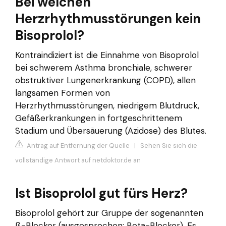
Bei welchen
Herzrhythmusstörungen kein
Bisoprolol?
Kontraindiziert ist die Einnahme von Bisoprolol
bei schwerem Asthma bronchiale, schwerer
obstruktiver Lungenerkrankung (COPD), allen
langsamen Formen von
Herzrhythmusstörungen, niedrigem Blutdruck,
Gefäßerkrankungen in fortgeschrittenem
Stadium und Übersäuerung (Azidose) des Blutes.
Antrag auf Entfernung der Quelle
|
Sehen Sie sich die
vollständige Antwort auf netdoktor.de an
Ist Bisoprolol gut fürs Herz?
Bisoprolol gehört zur Gruppe der sogenannten
ß-Blocker (ausgesprochen: Beta-Blocker). Es