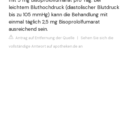
mit 5 mg Bisoprololfumarat pro Tag. Bei
leichtem Bluthochdruck (diastolischer Blutdruck
bis zu 105 mmHg) kann die Behandlung mit
einmal täglich 2,5 mg Bisoprololfumarat
ausreichend sein.
Antrag auf Entfernung der Quelle
|
Sehen Sie sich die
vollständige Antwort auf apotheken.de an