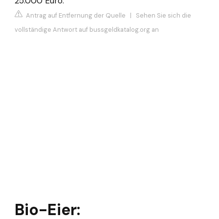
25.000 Euro.
Antrag auf Entfernung der Quelle
|
Sehen Sie sich die
vollständige Antwort auf bussgeldkatalog.org an
Bio-Eier: