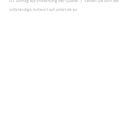
Antrag auf Entfernung der Quelle
|
Sehen Sie sich die
vollständige Antwort auf omlet.de an