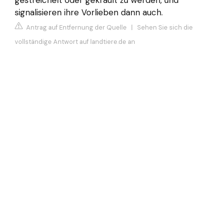
gestreichelt oder gekrault zu werden, und
signalisieren ihre Vorlieben dann auch.
Antrag auf Entfernung der Quelle
|
Sehen Sie sich die
vollständige Antwort auf landtiere.de an