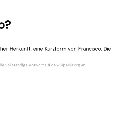
o?
her Herkunft, eine Kurzform von Francisco. Die
ie vollständige Antwort auf de.wikipedia.org an