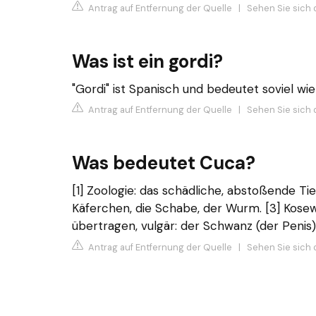
Antrag auf Entfernung der Quelle
|
Sehen Sie sich 
Was ist ein gordi?
"Gordi" ist Spanisch und bedeutet soviel wie
Antrag auf Entfernung der Quelle
|
Sehen Sie sich 
Was bedeutet Cuca?
[1] Zoologie: das schädliche, abstoßende Tier
Käferchen, die Schabe, der Wurm. [3] Kosewo
übertragen, vulgär: der Schwanz (der Penis)
Antrag auf Entfernung der Quelle
|
Sehen Sie sich d