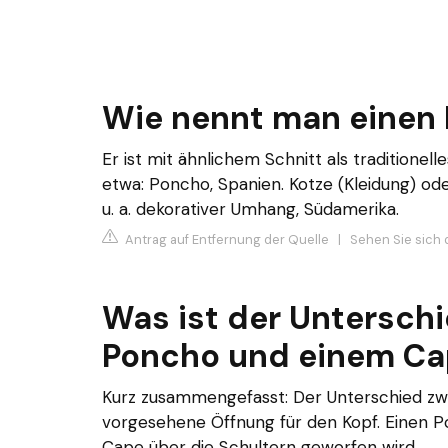
Wie nennt man einen
Er ist mit ähnlichem Schnitt als traditionel
etwa: Poncho, Spanien. Kotze (Kleidung) od
u. a. dekorativer Umhang, Südamerika.
Antrag auf Entfernung der Quelle
|
Sehen Sie sich d
Was ist der Untersch
Poncho und einem Ca
Kurz zusammengefasst: Der Unterschied zw
vorgesehene Öffnung für den Kopf. Einen P
Cape über die Schultern geworfen wird.