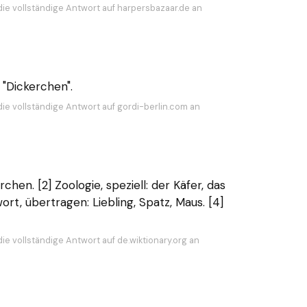
die vollständige Antwort auf harpersbazaar.de an
 "Dickerchen".
die vollständige Antwort auf gordi-berlin.com an
chen. [2] Zoologie, speziell: der Käfer, das
rt, übertragen: Liebling, Spatz, Maus. [4]
ie vollständige Antwort auf de.wiktionary.org an