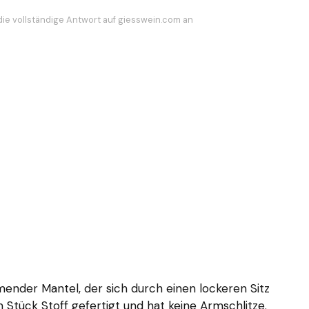
die vollständige Antwort auf giesswein.com an
ender Mantel, der sich durch einen lockeren Sitz
m Stück Stoff gefertigt und hat keine Armschlitze.