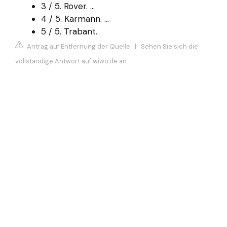
3 / 5. Rover. ...
4 / 5. Karmann. ...
5 / 5. Trabant.
Antrag auf Entfernung der Quelle
|
Sehen Sie sich die
vollständige Antwort auf wiwo.de an