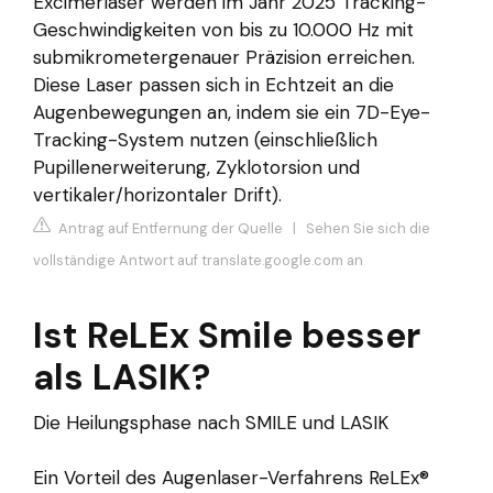
Excimerlaser werden im Jahr 2025 Tracking-
Geschwindigkeiten von bis zu 10.000 Hz mit
submikrometergenauer Präzision erreichen.
Diese Laser passen sich in Echtzeit an die
Augenbewegungen an, indem sie ein 7D-Eye-
Tracking-System nutzen (einschließlich
Pupillenerweiterung, Zyklotorsion und
vertikaler/horizontaler Drift).
Antrag auf Entfernung der Quelle
|
Sehen Sie sich die
vollständige Antwort auf translate.google.com an
Ist ReLEx Smile besser
als LASIK?
Die Heilungsphase nach SMILE und LASIK
Ein Vorteil des Augenlaser-Verfahrens ReLEx®