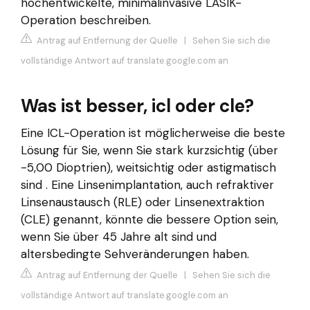
hochentwickelte, minimalinvasive LASIK-
Operation beschreiben.
Antrag auf Entfernung der Quelle
|
Sehen Sie sich die
vollständige Antwort auf translate.google.com an
Was ist besser, icl oder cle?
Eine ICL-Operation ist möglicherweise die beste
Lösung für Sie, wenn Sie stark kurzsichtig (über
-5,00 Dioptrien), weitsichtig oder astigmatisch
sind . Eine Linsenimplantation, auch refraktiver
Linsenaustausch (RLE) oder Linsenextraktion
(CLE) genannt, könnte die bessere Option sein,
wenn Sie über 45 Jahre alt sind und
altersbedingte Sehveränderungen haben.
Antrag auf Entfernung der Quelle
|
Sehen Sie sich die
vollständige Antwort auf translate.google.com an