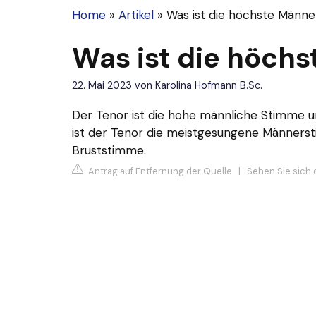
Home
»
Artikel
»
Was ist die höchste Männ
Was ist die höch
22. Mai 2023
von
Karolina Hofmann B.Sc.
Der Tenor ist die hohe männliche Stimme un
ist der Tenor die meistgesungene Männers
Bruststimme.
Antrag auf Entfernung der Quelle
|
Sehen Sie sich d