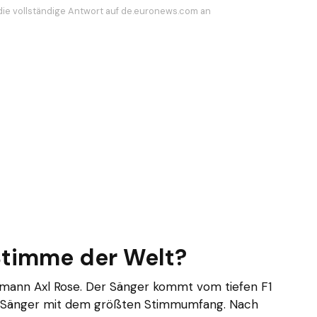
die vollständige Antwort auf de.euronews.com an
Stimme der Welt?
tmann Axl Rose. Der Sänger kommt vom tiefen F1
ock-Sänger mit dem größten Stimmumfang. Nach