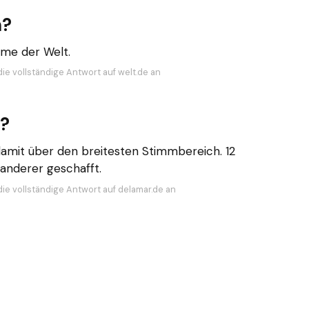
n?
mme der Welt.
die vollständige Antwort auf welt.de an
n?
amit über den breitesten Stimmbereich. 12
anderer geschafft.
die vollständige Antwort auf delamar.de an