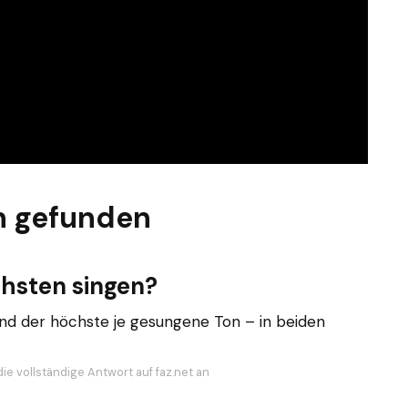
n gefunden
hsten singen?
d der höchste je gesungene Ton – in beiden
ie vollständige Antwort auf faz.net an