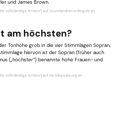
yler und James Brown.
die vollständige Antwort auf soundandrecording.de an
st am höchsten?
er Tonhöhe grob in die vier Stimmlagen Sopran,
 Stimmlage hiervon ist der Sopran (früher auch
remus („höchster“) benannte hohe Frauen- und
ie vollständige Antwort auf de.wikipedia.org an