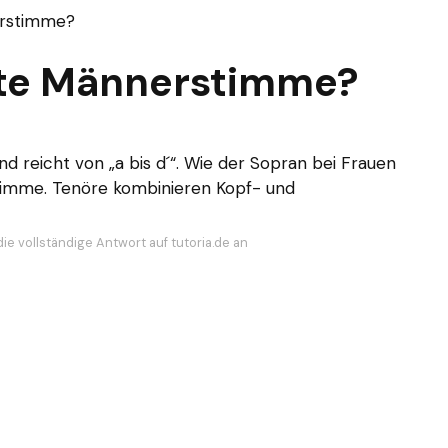
erstimme?
ste Männerstimme?
d reicht von „a bis d´“. Wie der Sopran bei Frauen
timme. Tenöre kombinieren Kopf- und
ie vollständige Antwort auf tutoria.de an