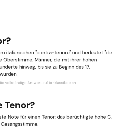
or?
 italienischen "contra-tenore" und bedeutet "die
ie Oberstimme. Männer, die mit ihrer hohen
nderte hinweg, bis sie zu Beginn des 17.
 wurden.
ie vollständige Antwort auf br-klassik.de an
e Tenor?
ste Note für einen Tenor: das berüchtigte hohe C.
e Gesangsstimme.